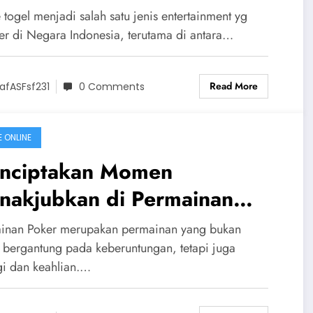
togel menjadi salah satu jenis entertainment yg
er di Negara Indonesia, terutama di antara…
Read More
afASFsf231
0 Comments
 ONLINE
nciptakan Momen
nakjubkan di Permainan
er: Perjalanan
inan Poker merupakan permainan yang bukan
nyeruankan
 bergantung pada keberuntungan, tetapi juga
egi dan keahlian.…