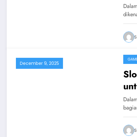
Dalam
diken
S
GAME
December 9, 2025
Slo
unt
Dalam
bagia
S