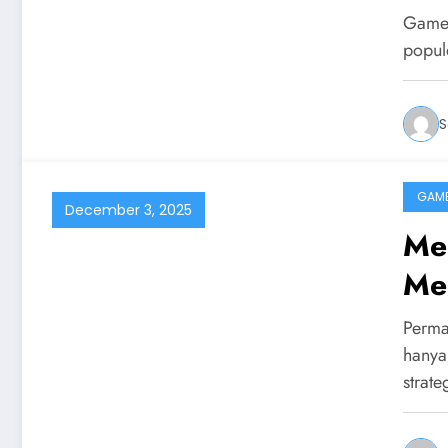
Game 
popul
S
GAME
December 3, 2025
Me
Me
Pok
Perma
Me
hanya
strat