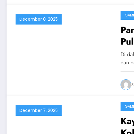
GAME
December 8, 2025
Pan
Pul
Di da
dan p
S
GAME
December 7, 2025
Kay
Kol