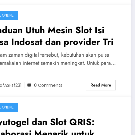
 ONLINE
duan Utuh Mesin Slot Isi
sa Indosat dan provider Tri
lam zaman digital tersebut, kebutuhan akan pulsa
emakaian internet semakin meningkat. Untuk para…
Read More
afASFsf231
0 Comments
 ONLINE
utogel dan Slot QRIS:
aborasi Menarik untuk