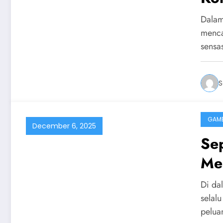
Ga
Dalam
menca
sensa
S
GAME
December 6, 2025
Sep
Me
Di da
selal
pelu