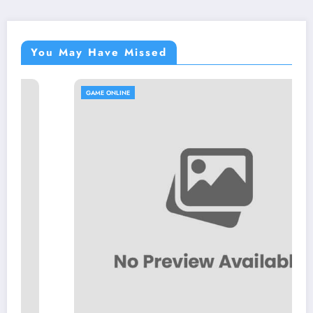
You May Have Missed
GAME ONLINE