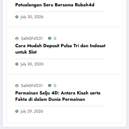
Petualangan Seru Bersama Rubah4d
July 30, 2026
SafASFsf231
0
Cara Mudah Deposit Pulsa Tri dan Indosat
untuk Slot
July 30, 2026
SafASFsf231
0
Permainan Salju 4D: Antara Kisah serta
Fakta di dalam Dunia Permainan
July 29, 2026