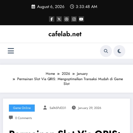
Skip
August 6, 2026
3:33:48 AM
to
content
cafelab.net
Home
2026
January
Permainan Slot Via QRIS: Mengoptimalkan Transaksi Mudah di Game
Slot
Game Online
SafASFsf231
January 29, 2026
0 Comments