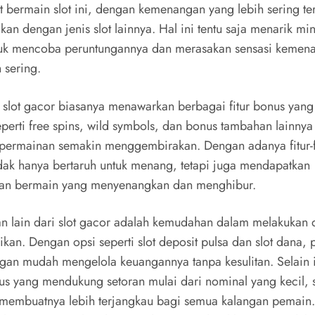
at bermain slot ini, dengan kemenangan yang lebih sering te
an dengan jenis slot lainnya. Hal ini tentu saja menarik mi
uk mencoba peruntungannya dan merasakan sensasi kemen
 sering.
u, slot gacor biasanya menawarkan berbagai fitur bonus yang
seperti free spins, wild symbols, dan bonus tambahan lainny
ermainan semakin menggembirakan. Dengan adanya fitur-fit
dak hanya bertaruh untuk menang, tetapi juga mendapatkan
an bermain yang menyenangkan dan menghibur.
n lain dari slot gacor adalah kemudahan dalam melakukan 
ikan. Dengan opsi seperti slot deposit pulsa dan slot dana,
gan mudah mengelola keuangannya tanpa kesulitan. Selain i
us yang mendukung setoran mulai dari nominal yang kecil, s
membuatnya lebih terjangkau bagi semua kalangan pemain. 