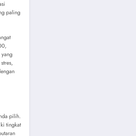
asi
ng paling
angat
00,
l yang
stres,
dengan
da pilih.
ki tingkat
putaran