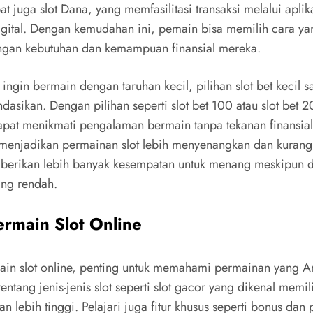
pat juga slot Dana, yang memfasilitasi transaksi melalui aplik
gital. Dengan kemudahan ini, pemain bisa memilih cara ya
ngan kebutuhan dan kemampuan finansial mereka.
ingin bermain dengan taruhan kecil, pilihan slot bet kecil s
asikan. Dengan pilihan seperti slot bet 100 atau slot bet 2
pat menikmati pengalaman bermain tanpa tekanan finansia
i menjadikan permainan slot lebih menyenangkan dan kurang 
berikan lebih banyak kesempatan untuk menang meskipun 
ang rendah.
ermain Slot Online
ain slot online, penting untuk memahami permainan yang An
tentang jenis-jenis slot seperti slot gacor yang dikenal memili
 lebih tinggi. Pelajari juga fitur khusus seperti bonus dan 