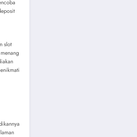
mencoba
deposit
n slot
g menang
diakan
menikmati
adikannya
alaman