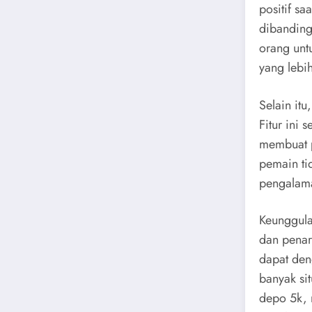
positif sa
dibandingk
orang unt
yang lebih
Selain it
Fitur ini 
membuat p
pemain ti
pengalam
Keunggula
dan penar
dapat den
banyak sit
depo 5k, 