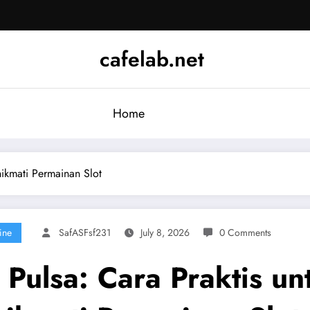
cafelab.net
Home
nikmati Permainan Slot
ine
SafASFsf231
July 8, 2026
0 Comments
t Pulsa: Cara Praktis un