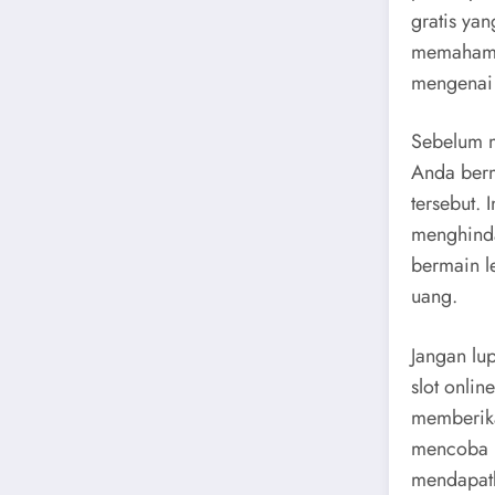
gratis ya
memahami
mengenai 
Sebelum m
Anda berm
tersebut.
menghindar
bermain l
uang.
Jangan lu
slot onlin
memberika
mencoba b
mendapatk