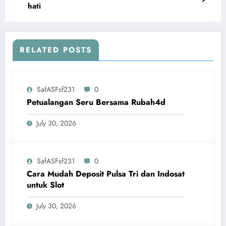
hati
RELATED POSTS
SafASFsf231
0
Petualangan Seru Bersama Rubah4d
July 30, 2026
SafASFsf231
0
Cara Mudah Deposit Pulsa Tri dan Indosat
untuk Slot
July 30, 2026