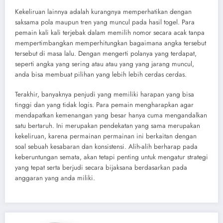
Kekeliruan lainnya adalah kurangnya memperhatikan dengan
saksama pola maupun tren yang muncul pada hasil togel. Para
pemain kali kali terjebak dalam memilih nomor secara acak tanpa
mempertimbangkan memperhitungkan bagaimana angka tersebut
tersebut di masa lalu. Dengan mengerti polanya yang terdapat,
seperti angka yang sering atau atau yang yang jarang muncul,
anda bisa membuat pilihan yang lebih lebih cerdas cerdas.
Terakhir, banyaknya penjudi yang memiliki harapan yang bisa
tinggi dan yang tidak logis. Para pemain mengharapkan agar
mendapatkan kemenangan yang besar hanya cuma mengandalkan
satu bertaruh. Ini merupakan pendekatan yang sama merupakan
kekeliruan, karena permainan permainan ini berkaitan dengan
soal sebuah kesabaran dan konsistensi. Alih-alih berharap pada
keberuntungan semata, akan tetapi penting untuk mengatur strategi
yang tepat serta berjudi secara bijaksana berdasarkan pada
anggaran yang anda miliki.