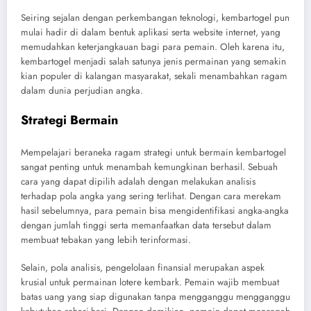
Seiring sejalan dengan perkembangan teknologi, kembartogel pun
mulai hadir di dalam bentuk aplikasi serta website internet, yang
memudahkan keterjangkauan bagi para pemain. Oleh karena itu,
kembartogel menjadi salah satunya jenis permainan yang semakin
kian populer di kalangan masyarakat, sekali menambahkan ragam
dalam dunia perjudian angka.
Strategi Bermain
Mempelajari beraneka ragam strategi untuk bermain kembartogel
sangat penting untuk menambah kemungkinan berhasil. Sebuah
cara yang dapat dipilih adalah dengan melakukan analisis
terhadap pola angka yang sering terlihat. Dengan cara merekam
hasil sebelumnya, para pemain bisa mengidentifikasi angka-angka
dengan jumlah tinggi serta memanfaatkan data tersebut dalam
membuat tebakan yang lebih terinformasi.
Selain, pola analisis, pengelolaan finansial merupakan aspek
krusial untuk permainan lotere kembark. Pemain wajib membuat
batas uang yang siap digunakan tanpa mengganggu mengganggu