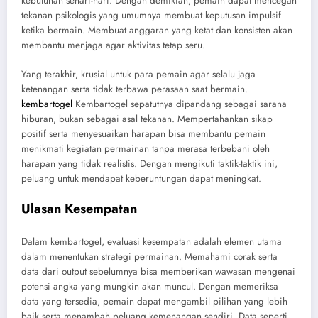
kebutuhan sehari-hari. Dengan demikian, pemain dapat mencegah
tekanan psikologis yang umumnya membuat keputusan impulsif
ketika bermain. Membuat anggaran yang ketat dan konsisten akan
membantu menjaga agar aktivitas tetap seru.
Yang terakhir, krusial untuk para pemain agar selalu jaga
ketenangan serta tidak terbawa perasaan saat bermain.
kembartogel
Kembartogel sepatutnya dipandang sebagai sarana
hiburan, bukan sebagai asal tekanan. Mempertahankan sikap
positif serta menyesuaikan harapan bisa membantu pemain
menikmati kegiatan permainan tanpa merasa terbebani oleh
harapan yang tidak realistis. Dengan mengikuti taktik-taktik ini,
peluang untuk mendapat keberuntungan dapat meningkat.
Ulasan Kesempatan
Dalam kembartogel, evaluasi kesempatan adalah elemen utama
dalam menentukan strategi permainan. Memahami corak serta
data dari output sebelumnya bisa memberikan wawasan mengenai
potensi angka yang mungkin akan muncul. Dengan memeriksa
data yang tersedia, pemain dapat mengambil pilihan yang lebih
baik serta menambah peluang kemenangan sendiri. Data seperti