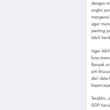
dengan me
angka yan
mengenai 
agar munc
penting y
lebih berd
Agar lebi
bisa mema
Banyak or
arti khus
dari data
kepercaya
Terakhir, 
SGP harus