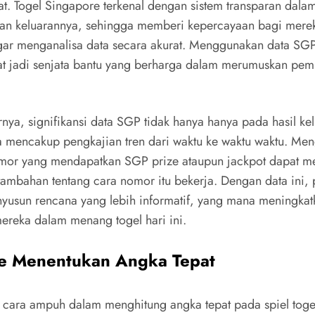
pat. Togel Singapore terkenal dengan sistem transparan dala
an keluarannya, sehingga memberi kepercayaan bagi mere
ar menganalisa data secara akurat. Menggunakan data SG
at jadi senjata bantu yang berharga dalam merumuskan pem
rnya, signifikansi data SGP tidak hanya hanya pada hasil ke
ga mencakup pengkajian tren dari waktu ke waktu waktu. Me
or yang mendapatkan SGP prize ataupun jackpot dapat m
ambahan tentang cara nomor itu bekerja. Dengan data ini,
yusun rencana yang lebih informatif, yang mana meningkat
ereka dalam menang togel hari ini.
e Menentukan Angka Tepat
u cara ampuh dalam menghitung angka tepat pada spiel toge