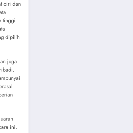
 ciri dan
ata
 tinggi
ata
g dipilih
dan juga
ibadi.
mempunyai
erasal
berian
luaran
ara ini,