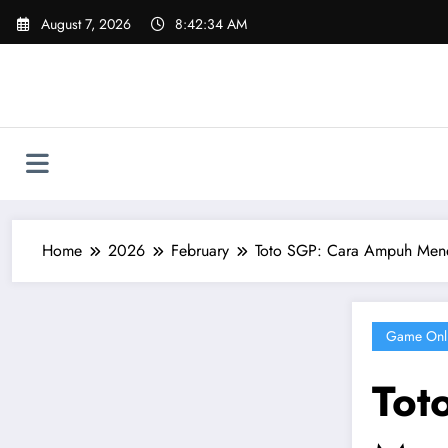
Skip
August 7, 2026
8:42:35 AM
to
content
Home
2026
February
Toto SGP: Cara Ampuh Mene
Game Onl
Tot