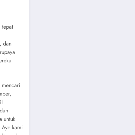
 tepat
,
, dan
erupaya
ereka
m mencari
mber,
il
 dan
a untuk
. Ayo kami