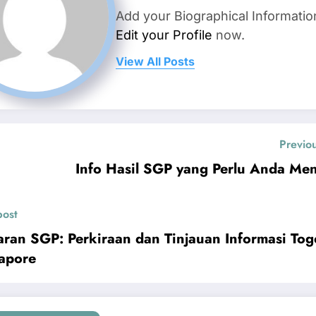
Add your Biographical Informatio
Edit your Profile
now.
View All Posts
Previo
Info Hasil SGP yang Perlu Anda Men
post
aran SGP: Perkiraan dan Tinjauan Informasi Tog
apore