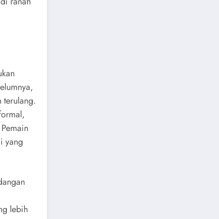
 di ranah
ukan
belumnya,
terulang.
formal,
. Pemain
gi yang
ndangan
ng lebih