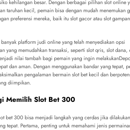
siko kehilangan besar. Dengan berbagai pilihan slot online 
an taruhan kecil, pemain bisa dengan mudah menemukan 
gan preferensi mereka, baik itu slot gacor atau slot gampa
, banyak platform judi online yang telah menyediakan opsi
n yang memudahkan transaksi, seperti slot qris, slot dana, 
menjadi nilai tambah bagi pemain yang ingin melakukanDepo
epat dan aman. Dengan menggunakan bandar yang tepat, p
ksimalkan pengalaman bermain slot bet kecil dan berpoten
ng diimpikan.
gi Memilih Slot Bet 300
lot bet 300 bisa menjadi langkah yang cerdas jika dilakuka
yang tepat. Pertama, penting untuk memahami jenis permainan