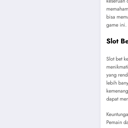
keseruan 
memahami 
bisa mema
game ini.
Slot B
Slot bet 
menikmati
yang rend
lebih ban
kemenan
dapat mem
Keuntungan
Pemain da