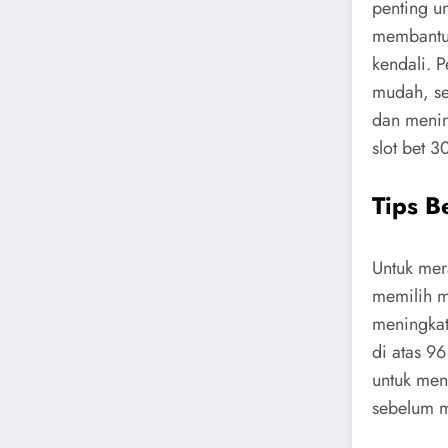
penting u
membantu 
kendali. 
mudah, sep
dan menin
slot bet 
Tips B
Untuk mer
memilih me
meningkat
di atas 9
untuk menc
sebelum m