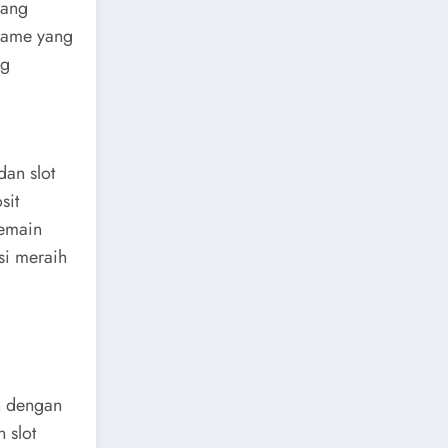
yang
game yang
ng
dan slot
sit
emain
si meraih
n dengan
 slot