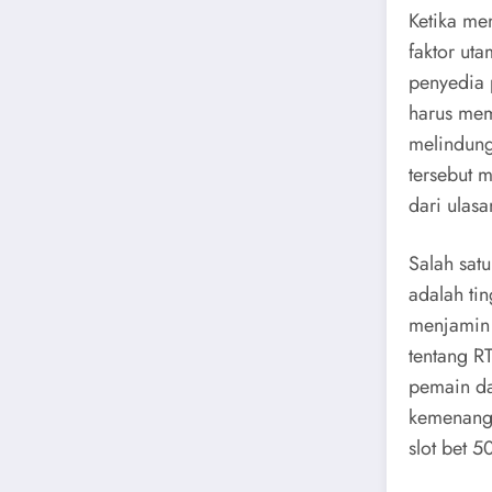
Ketika me
faktor ut
penyedia 
harus memi
melindung
tersebut m
dari ulas
Salah satu
adalah ti
menjamin 
tentang R
pemain da
kemenanga
slot bet 5