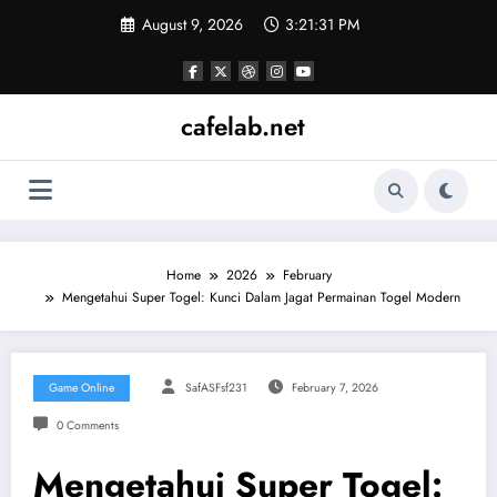
Skip
August 9, 2026
3:21:32 PM
to
content
cafelab.net
Home
2026
February
Mengetahui Super Togel: Kunci Dalam Jagat Permainan Togel Modern
Game Online
SafASFsf231
February 7, 2026
0 Comments
Mengetahui Super Togel: