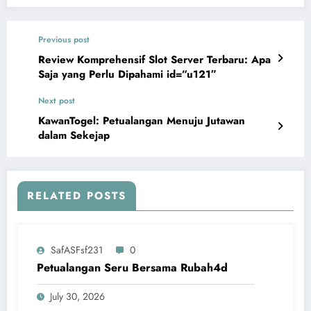
Previous post
Review Komprehensif Slot Server Terbaru: Apa
Saja yang Perlu Dipahami id=”u121″
Next post
KawanTogel: Petualangan Menuju Jutawan
dalam Sekejap
RELATED POSTS
SafASFsf231
0
Petualangan Seru Bersama Rubah4d
July 30, 2026