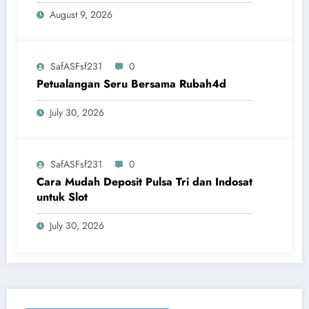
August 9, 2026
SafASFsf231
0
Petualangan Seru Bersama Rubah4d
July 30, 2026
SafASFsf231
0
Cara Mudah Deposit Pulsa Tri dan Indosat
untuk Slot
July 30, 2026