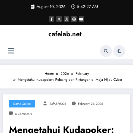
Skip
August 10, 2026
5:42:27 AM
to
content
cafelab.net
Home
2026
February
Mengetahui Kudapoker: Peluang dan Rintangan di Meja Hijau Cyber
Game Online
SafASFsf231
February 21, 2026
0 Comments
Mengetahui Kudapoker: