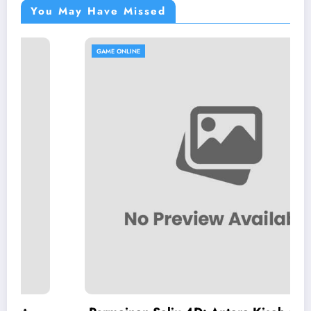
You May Have Missed
GAME ONLINE