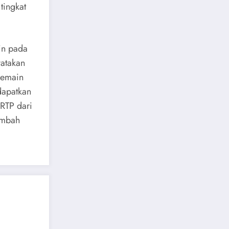
tingkat
in pada
yatakan
pemain
dapatkan
RTP dari
ambah