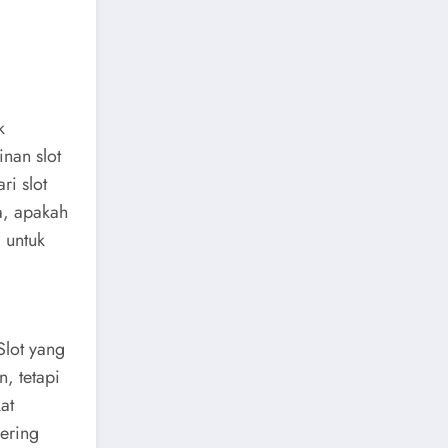
k
nan slot
ri slot
a, apakah
 untuk
Slot yang
, tetapi
kat
ering