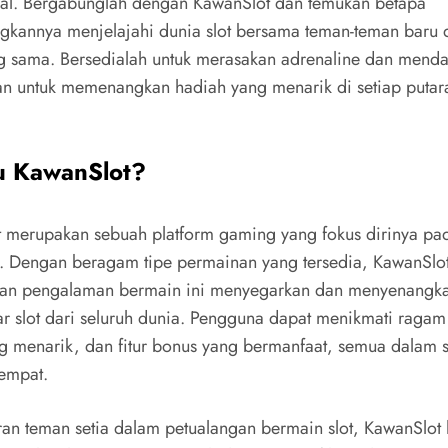
l. Bergabunglah dengan KawanSlot dan temukan betapa
kannya menjelajahi dunia slot bersama teman-teman baru
g sama. Bersedialah untuk merasakan adrenaline dan menda
n untuk memenangkan hadiah yang menarik di setiap putar
u KawanSlot?
 merupakan sebuah platform gaming yang fokus dirinya p
ne. Dengan beragam tipe permainan yang tersedia, KawanSlo
an pengalaman bermain ini menyegarkan dan menyenangka
 slot dari seluruh dunia. Pengguna dapat menikmati ragam
ng menarik, dan fitur bonus yang bermanfaat, semua dalam s
tempat.
an teman setia dalam petualangan bermain slot, KawanSlot 