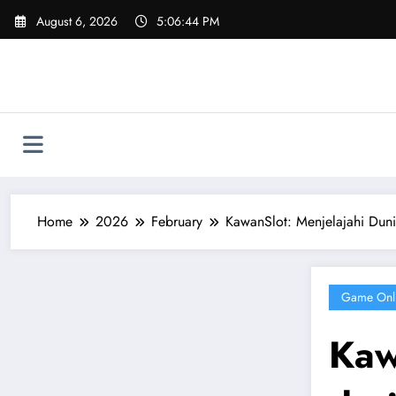
Skip
August 6, 2026
5:06:45 PM
to
content
Home
2026
February
KawanSlot: Menjelajahi Duni
Game Onl
Kaw