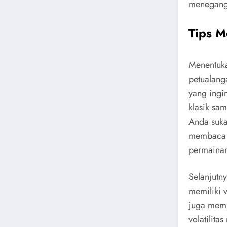
menegangk
Tips M
Menentuka
petualang
yang ingi
klasik sa
Anda suka
membaca k
permaina
Selanjutny
memiliki v
juga memil
volatilit