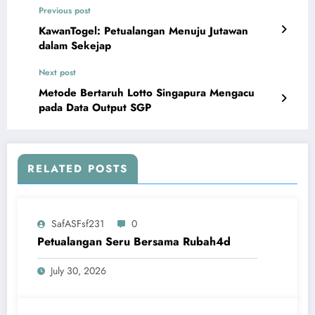
Previous post
KawanTogel: Petualangan Menuju Jutawan
dalam Sekejap
Next post
Metode Bertaruh Lotto Singapura Mengacu
pada Data Output SGP
RELATED POSTS
SafASFsf231
0
Petualangan Seru Bersama Rubah4d
July 30, 2026