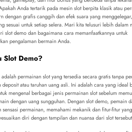
tema, gameplay, dan fitur bonus yang berbeda tanpa tekan
 Apakah Anda tertarik pada mesin slot berpita klasik atau p
rn dengan grafis canggih dan efek suara yang menggelegar
ng sesuai untuk setiap selera. Mari kita telusuri lebih dala
ari slot demo dan bagaimana cara memanfaatkannya untuk
tkan pengalaman bermain Anda.
u Slot Demo?
 adalah permainan slot yang tersedia secara gratis tanpa pe
deposit atau taruhan uang asli. Ini adalah cara yang ideal 
tuk mengenal berbagai jenis permainan slot sebelum memu
main dengan uang sungguhan. Dengan slot demo, pemain d
 sensasi permainan, memahami mekanik dan fitur-fitur yan
esuaikan diri dengan tampilan dan nuansa dari slot tersebut