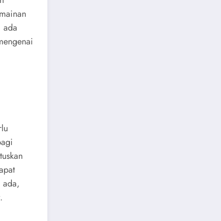
an
ermainan
, ada
m mengenai
rlu
bagi
tuskan
apat
g ada,
.