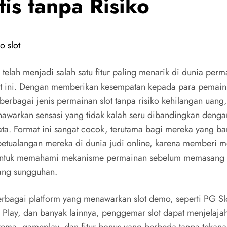
tis tanpa Risiko
 slot
telah menjadi salah satu fitur paling menarik di dunia per
at ini. Dengan memberikan kesempatan kepada para pemain
erbagai jenis permainan slot tanpa risiko kehilangan uang, 
warkan sensasi yang tidak kalah seru dibandingkan deng
ata. Format ini sangat cocok, terutama bagi mereka yang ba
etualangan mereka di dunia judi online, karena memberi m
untuk memahami mekanisme permainan sebelum memasang 
ang sungguhan.
erbagai platform yang menawarkan slot demo, seperti PG Sl
 Play, dan banyak lainnya, penggemar slot dapat menjelaja