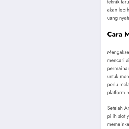
teknik ta
akan lebi
uang nyat
Cara 
Mengakses
mencari s
permainan
untuk me
perlu mel
platform 
Setelah A
pilih slot
memainkan