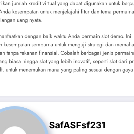
ikan jumlah kredit virtual yang dapat digunakan untuk berput
nda kesempatan untuk menjelajahi fitur dan tema permaina
ilangan uang nyata.
 manfaatkan dengan baik waktu Anda bermain slot demo. Ini
 kesempatan sempurna untuk menguji strategi dan memaha
n tanpa tekanan finansial. Cobalah berbagai jenis permain
yang biasa hingga slot yang lebih inovatif, seperti slot dari 
ft, untuk menemukan mana yang paling sesuai dengan gaya
SafASFsf231