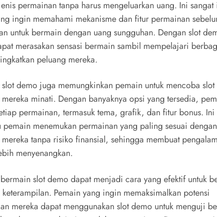
jenis permainan tanpa harus mengeluarkan uang. Ini sangat 
ng ingin memahami mekanisme dan fitur permainan sebel
n untuk bermain dengan uang sungguhan. Dengan slot de
pat merasakan sensasi bermain sambil mempelajari berbaga
ingkatkan peluang mereka.
u, slot demo juga memungkinkan pemain untuk mencoba slot
 mereka minati. Dengan banyaknya opsi yang tersedia, pem
tiap permainan, termasuk tema, grafik, dan fitur bonus. Ini
 pemain menemukan permainan yang paling sesuai dengan
i mereka tanpa risiko finansial, sehingga membuat pengala
ebih menyenangkan.
 bermain slot demo dapat menjadi cara yang efektif untuk be
keterampilan. Pemain yang ingin memaksimalkan potensi
n mereka dapat menggunakan slot demo untuk menguji be