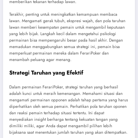
memberikan tekanan terhadap lawan.
Terakhir, penting untuk meningkatkan kemampuan membaca
lawan. Mengamati gerak tubuh, ekspresi wajah, dan pola taruhan
lawan memberi kesempatan pemain untuk mengambil keputusan
yang lebih bijak. Langkah kecil dalam mengetahui psikologi
permainan bisa mempengaruhi besar pada hasil akhir. Dengan
memadukan menggabungkan semua strategi ini, pemain bisa
memperkuat permainan mereka dalam FerariPoker dan
menambah peluang agar menang.
Strategi Taruhan yang Efektif
Dalam permainan FerariPoker, strategi taruhan yang berhasil
adalah kunci untuk meraih kemenangan. Memahami situasi dan
mengamati permainan opponen adalah tahap pertama yang harus
diperhatikan oleh semua pemain. Perhatikan pola taruhan oponen
dan reaksi pemain terhadap situasi tertentu. Ini dapat
menyediakan insight berharga tentang kekuatan tangan yang
dimiliki miliki, agar Anda dapat mengambil pilihan lebih
bijaksana saat menentukan jumlah taruhan yang akan ditempatkan.