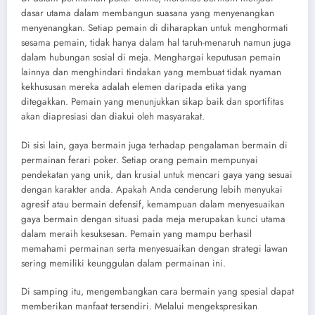
dasar utama dalam membangun suasana yang menyenangkan
menyenangkan. Setiap pemain di diharapkan untuk menghormati
sesama pemain, tidak hanya dalam hal taruh-menaruh namun juga
dalam hubungan sosial di meja. Menghargai keputusan pemain
lainnya dan menghindari tindakan yang membuat tidak nyaman
kekhususan mereka adalah elemen daripada etika yang
ditegakkan. Pemain yang menunjukkan sikap baik dan sportifitas
akan diapresiasi dan diakui oleh masyarakat.
Di sisi lain, gaya bermain juga terhadap pengalaman bermain di
permainan ferari poker. Setiap orang pemain mempunyai
pendekatan yang unik, dan krusial untuk mencari gaya yang sesuai
dengan karakter anda. Apakah Anda cenderung lebih menyukai
agresif atau bermain defensif, kemampuan dalam menyesuaikan
gaya bermain dengan situasi pada meja merupakan kunci utama
dalam meraih kesuksesan. Pemain yang mampu berhasil
memahami permainan serta menyesuaikan dengan strategi lawan
sering memiliki keunggulan dalam permainan ini.
Di samping itu, mengembangkan cara bermain yang spesial dapat
memberikan manfaat tersendiri. Melalui mengekspresikan