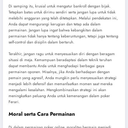
Di samping itu, krusial untuk mengatur bankroll dengan bijak.
Tetapkan batas untuk dirimu sendiri serta jangan lupa untuk tidak
melebihi anggaran yang telah ditetapkan. Melalui pendekatan ini,
Anda dapat mengurangi kerugian dan tetap ada dalam
permainan. Jangan lupa ingat bahwa kebangkitan dalam
permainan tidak hanya tentang keberuntungan, tetapi juga tentang
self-control dan disiplin dalam bertaruh.
Terakhir, jangan ragu untuk menyesuaikan diri dengan beragam
situasi di meja. Kemampuan beradaptasi dalam teknik taruhan
dapat membantu Anda untuk menghadapi berbagai gaya
permainan oponen. Misalnya, jika Anda berhadapan dengan
pemain yang agresif, Anda mungkin perlu menyesuaikan strategi
menjadi lebih defensif dan memanfaatkan momen saat mereka
mengalami kesalahan. Mengkombinasikan strategi ini akan
meningkatkan peluang Anda untuk kemenangan dalam poker
Ferari.
Moral serta Cara Permainan
Di dalam permainan poker online, moralitas bermain menjadi