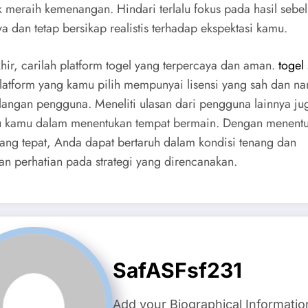
uk meraih kemenangan. Hindari terlalu fokus pada hasil seb
 dan tetap bersikap realistis terhadap ekspektasi kamu.
khir, carilah platform togel yang terpercaya dan aman.
togel
platform yang kamu pilih mempunyai lisensi yang sah dan n
alangan pengguna. Meneliti ulasan dari pengguna lainnya ju
 kamu dalam menentukan tempat bermain. Dengan menent
yang tepat, Anda dapat bertaruh dalam kondisi tenang dan
n perhatian pada strategi yang direncanakan.
SafASFsf231
Add your Biographical Informatio