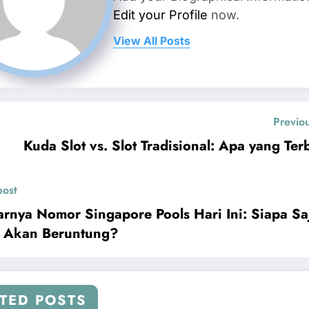
Edit your Profile
now.
View All Posts
Previo
Kuda Slot vs. Slot Tradisional: Apa yang Ter
post
arnya Nomor Singapore Pools Hari Ini: Siapa Sa
 Akan Beruntung?
TED POSTS