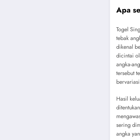
Apa se
Togel Sin
tebak ang
dikenal be
dicintai 
angka-ang
tersebut 
bervariasi
Hasil kel
ditentukan
mengawasi
sering di
angka yan