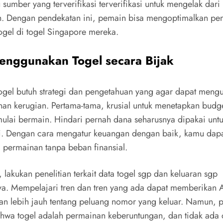
 sumber yang terverifikasi terverifikasi untuk mengelak dari
h. Dengan pendekatan ini, pemain bisa mengoptimalkan p
ogel di togel Singapore mereka.
enggunakan Togel secara Bijak
ogel butuh strategi dan pengetahuan yang agar dapat meng
an kerugian. Pertama-tama, krusial untuk menetapkan budg
ulai bermain. Hindari pernah dana seharusnya dipakai untu
ri. Dengan cara mengatur keuangan dengan baik, kamu dap
 permainan tanpa beban finansial.
lakukan penelitian terkait data togel sgp dan keluaran sgp
a. Mempelajari tren dan tren yang ada dapat memberikan 
 lebih jauh tentang peluang nomor yang keluar. Namun, p
ahwa togel adalah permainan keberuntungan, dan tidak ada 