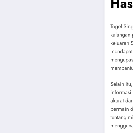
Has
Togel Sin
kalangan p
keluaran 
mendapatk
mengupas 
membantu
Selain it
informasi
akurat da
bermain d
tentang m
menggunak