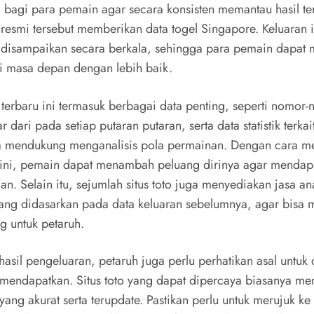
al bagi para pemain agar secara konsisten memantau hasil ter
resmi tersebut memberikan data togel Singapore. Keluaran i
isampaikan secara berkala, sehingga para pemain dapat
i masa depan dengan lebih baik.
terbaru ini termasuk berbagai data penting, seperti nomor
r dari pada setiap putaran putaran, serta data statistik terkai
a mendukung menganalisis pola permainan. Dengan cara me
 ini, pemain dapat menambah peluang dirinya agar mendap
. Selain itu, sejumlah situs toto juga menyediakan jasa ana
ang didasarkan pada data keluaran sebelumnya, agar bisa 
g untuk petaruh.
 hasil pengeluaran, petaruh juga perlu perhatikan asal untuk
 mendapatkan. Situs toto yang dapat dipercaya biasanya m
yang akurat serta terupdate. Pastikan perlu untuk merujuk ke 