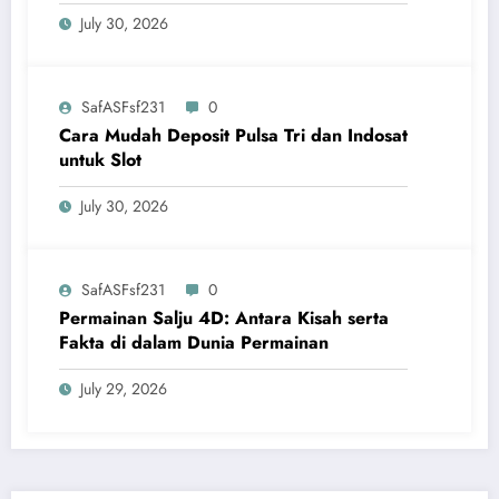
July 30, 2026
SafASFsf231
0
Cara Mudah Deposit Pulsa Tri dan Indosat
untuk Slot
July 30, 2026
SafASFsf231
0
Permainan Salju 4D: Antara Kisah serta
Fakta di dalam Dunia Permainan
July 29, 2026