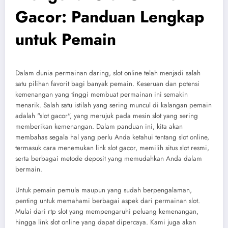
Gacor: Panduan Lengkap
untuk Pemain
Dalam dunia permainan daring, slot online telah menjadi salah
satu pilihan favorit bagi banyak pemain. Keseruan dan potensi
kemenangan yang tinggi membuat permainan ini semakin
menarik. Salah satu istilah yang sering muncul di kalangan pemain
adalah "slot gacor", yang merujuk pada mesin slot yang sering
memberikan kemenangan. Dalam panduan ini, kita akan
membahas segala hal yang perlu Anda ketahui tentang slot online,
termasuk cara menemukan link slot gacor, memilih situs slot resmi,
serta berbagai metode deposit yang memudahkan Anda dalam
bermain.
Untuk pemain pemula maupun yang sudah berpengalaman,
penting untuk memahami berbagai aspek dari permainan slot.
Mulai dari rtp slot yang mempengaruhi peluang kemenangan,
hingga link slot online yang dapat dipercaya. Kami juga akan