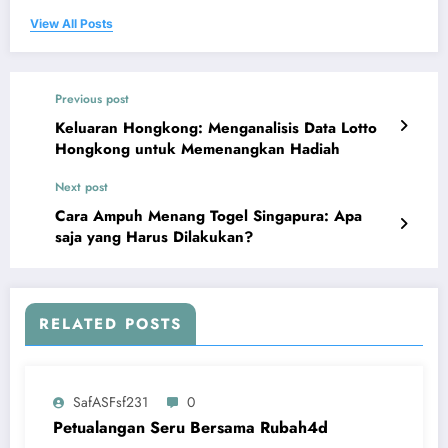
View All Posts
Previous post
Keluaran Hongkong: Menganalisis Data Lotto
Hongkong untuk Memenangkan Hadiah
Next post
Cara Ampuh Menang Togel Singapura: Apa
saja yang Harus Dilakukan?
RELATED POSTS
SafASFsf231
0
Petualangan Seru Bersama Rubah4d