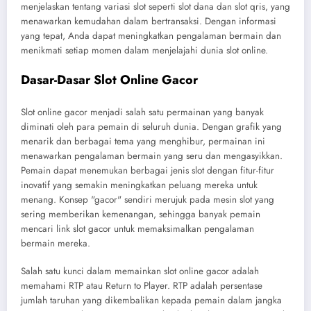
menjelaskan tentang variasi slot seperti slot dana dan slot qris, yang
menawarkan kemudahan dalam bertransaksi. Dengan informasi
yang tepat, Anda dapat meningkatkan pengalaman bermain dan
menikmati setiap momen dalam menjelajahi dunia slot online.
Dasar-Dasar Slot Online Gacor
Slot online gacor menjadi salah satu permainan yang banyak
diminati oleh para pemain di seluruh dunia. Dengan grafik yang
menarik dan berbagai tema yang menghibur, permainan ini
menawarkan pengalaman bermain yang seru dan mengasyikkan.
Pemain dapat menemukan berbagai jenis slot dengan fitur-fitur
inovatif yang semakin meningkatkan peluang mereka untuk
menang. Konsep "gacor" sendiri merujuk pada mesin slot yang
sering memberikan kemenangan, sehingga banyak pemain
mencari link slot gacor untuk memaksimalkan pengalaman
bermain mereka.
Salah satu kunci dalam memainkan slot online gacor adalah
memahami RTP atau Return to Player. RTP adalah persentase
jumlah taruhan yang dikembalikan kepada pemain dalam jangka