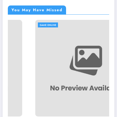
You May Have Missed
GAME ONLINE