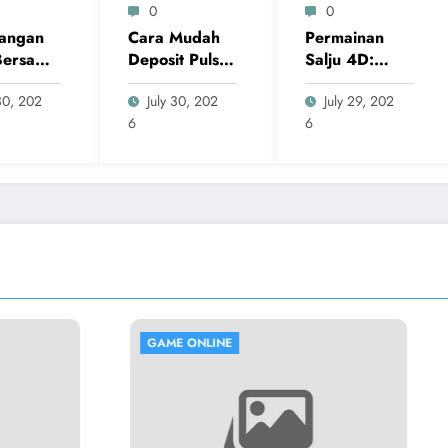
0
0
langan
Cara Mudah
Permainan
Bersama
Deposit Pulsa
Salju 4D:
h4d
Tri dan
Antara Kisah
 30, 202
July 30, 202
July 29, 202
Indosat untuk
serta Fakta di
6
6
Slot
dalam Dunia
Permainan
LINE
GAME ONLINE