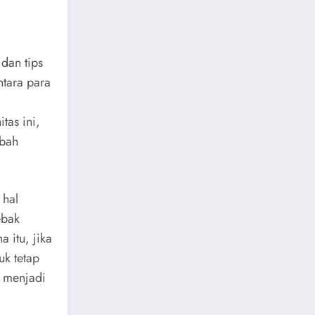
dan tips
ntara para
as ini,
mbah
 hal
ebak
 itu, jika
uk tetap
h menjadi