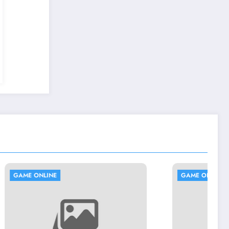
GAME ONLINE