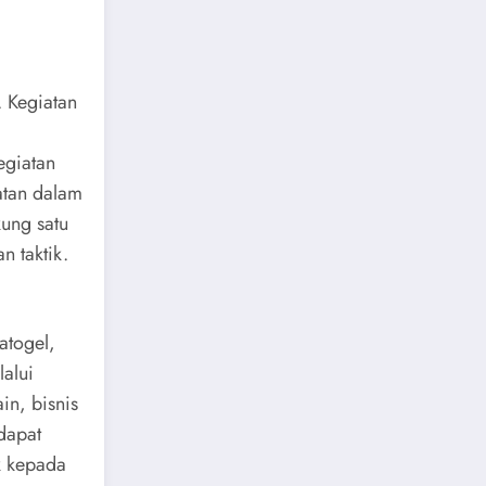
. Kegiatan
egiatan
atan dalam
ung satu
n taktik.
atogel,
alui
in, bisnis
dapat
k kepada