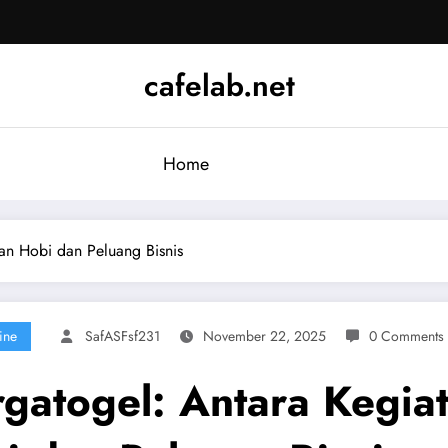
cafelab.net
Home
an Hobi dan Peluang Bisnis
ine
SafASFsf231
November 22, 2025
0 Comments
gatogel: Antara Kegia