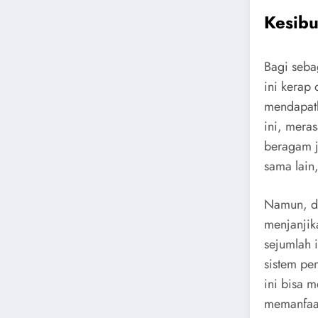
Kesibu
Bagi seba
ini kerap
mendapatka
ini, meras
beragam j
sama lain
Namun, di
menjanjik
sejumlah 
sistem pe
ini bisa 
memanfaat