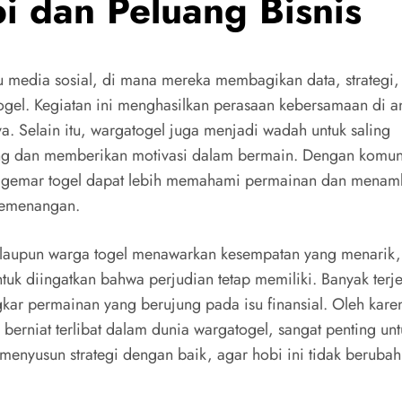
i dan Peluang Bisnis
u media sosial, di mana mereka membagikan data, strategi, 
ogel. Kegiatan ini menghasilkan perasaan kebersamaan di a
a. Selain itu, wargatogel juga menjadi wadah untuk saling
 dan memberikan motivasi dalam bermain. Dengan komunit
ggemar togel dapat lebih memahami permainan dan mena
kemenangan.
alaupun warga togel menawarkan kesempatan yang menarik,
ntuk diingatkan bahwa perjudian tetap memiliki. Banyak terj
kar permainan yang berujung pada isu finansial. Oleh karena
berniat terlibat dalam dunia wargatogel, sangat penting unt
 menyusun strategi dengan baik, agar hobi ini tidak beruba