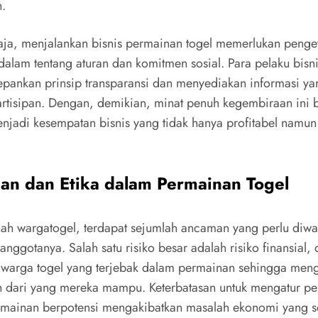
.
saja, menjalankan bisnis permainan togel memerlukan peng
alam tentang aturan dan komitmen sosial. Para pelaku bisni
ankan prinsip transparansi dan menyediakan informasi yan
rtisipan. Dengan, demikian, minat penuh kegembiraan ini 
enjadi kesempatan bisnis yang tidak hanya profitabel namun
n dan Etika dalam Permainan Togel
ah wargatogel, terdapat sejumlah ancaman yang perlu diw
anggotanya. Salah satu risiko besar adalah risiko finansial,
warga togel yang terjebak dalam permainan sehingga men
h dari yang mereka mampu. Keterbatasan untuk mengatur p
mainan berpotensi mengakibatkan masalah ekonomi yang se