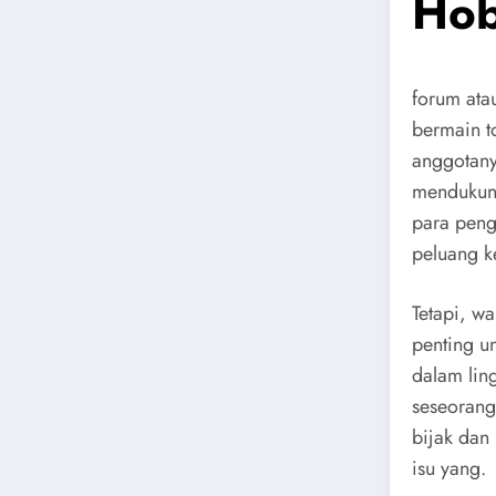
Hob
forum ata
bermain t
anggotany
mendukung
para pen
peluang 
Tetapi, w
penting u
dalam ling
seseorang 
bijak dan
isu yang.