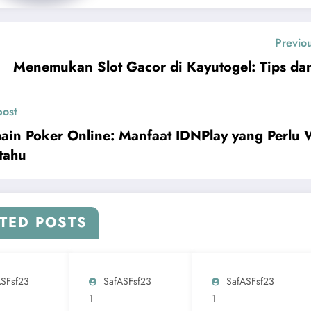
Previo
Menemukan Slot Gacor di Kayutogel: Tips dan
post
ain Poker Online: Manfaat IDNPlay yang Perlu 
tahu
TED POSTS
ASFsf23
SafASFsf23
SafASFsf23
1
1