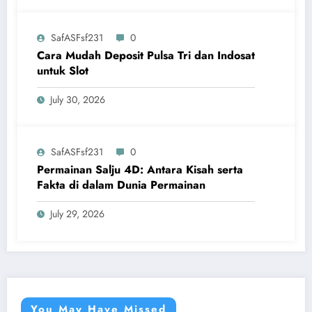
SafASFsf231
0
Cara Mudah Deposit Pulsa Tri dan Indosat
untuk Slot
July 30, 2026
SafASFsf231
0
Permainan Salju 4D: Antara Kisah serta
Fakta di dalam Dunia Permainan
July 29, 2026
You May Have Missed