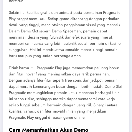
bertaruh.
Selain itu, kualitas grafis dan animasi pada permainan Pragmatic
Play sangat memukau. Setiap game dirancang dengan perhatian
detail yang tinggi, menciptakan pengalaman visual yang menarik.
Dalam Demo Slot seperti Demo Spaceman, pemain dapat
menikmati desain yang futuristik dan efek suara yang imersif,
memberikan nuansa yang lebih autentik seolah bermain di kasino
sungguhan. Hal ini membuatnya semakin menarik bagi pemain
baru maupun yang sudah berpengalaman.
Tidak hanya itu, Pragmatic Play juga menawarkan peluang bonus
dan fitur inovatif yang meningkatkan daya tarik permainan.
Dengan adanya fitur-fitur seperti free spins dan jackpot, pemain
dapat meraih kemenangan besar dengan lebih mudah. Demo Slot
Pragmatic memungkinkan pemain untuk mencoba berbagai fitur
ini tanpa risiko, sehingga mereka dapat memahami cara kerja
setiap fungsi sebelum bermain dengan uang riil. Sinergi antara
kualitas, variasi, dan fitur inovatif inilah yang menjadikan
Pragmatic Play unggul di pasar game online.
Cara Memanfaatkan Akun Demo