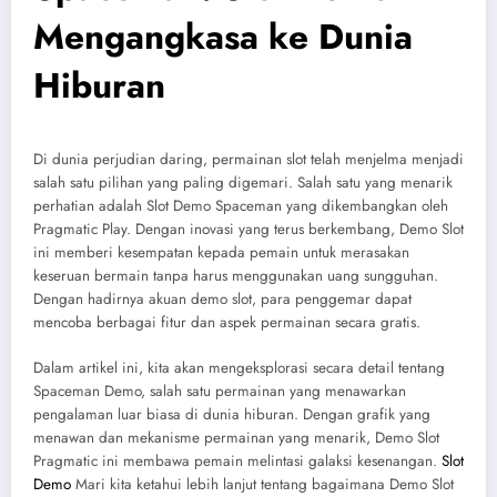
Mengangkasa ke Dunia
Hiburan
Di dunia perjudian daring, permainan slot telah menjelma menjadi
salah satu pilihan yang paling digemari. Salah satu yang menarik
perhatian adalah Slot Demo Spaceman yang dikembangkan oleh
Pragmatic Play. Dengan inovasi yang terus berkembang, Demo Slot
ini memberi kesempatan kepada pemain untuk merasakan
keseruan bermain tanpa harus menggunakan uang sungguhan.
Dengan hadirnya akuan demo slot, para penggemar dapat
mencoba berbagai fitur dan aspek permainan secara gratis.
Dalam artikel ini, kita akan mengeksplorasi secara detail tentang
Spaceman Demo, salah satu permainan yang menawarkan
pengalaman luar biasa di dunia hiburan. Dengan grafik yang
menawan dan mekanisme permainan yang menarik, Demo Slot
Pragmatic ini membawa pemain melintasi galaksi kesenangan.
Slot
Demo
Mari kita ketahui lebih lanjut tentang bagaimana Demo Slot