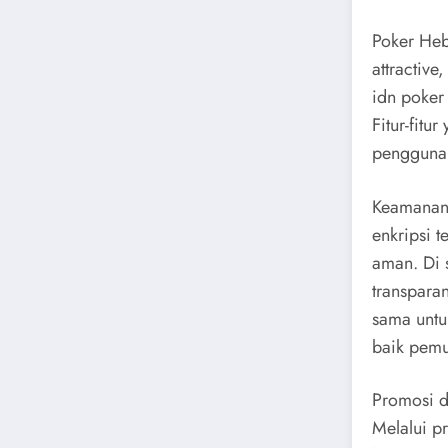
Poker Heb
attractiv
idn poker
Fitur-fit
pengguna 
Keamanan 
enkripsi 
aman. Di 
transpara
sama untu
baik pem
Promosi d
Melalui p