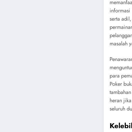
memanfaat
informasi
serta adi
permaina
pelanggan
masalah y
Penawaran
menguntun
para pema
Poker buk
tambahan 
heran jik
seluruh du
Kelebi