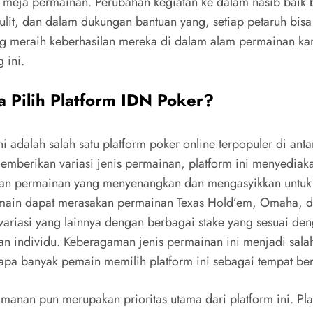
 meja permainan. Perubahan kegiatan ke dalam nasib baik 
sulit, dan dalam dukungan bantuan yang, setiap petaruh bisa
g meraih keberhasilan mereka di dalam alam permainan kar
 ini.
 Pilih Platform IDN Poker?
ni adalah salah satu platform poker online terpopuler di anta
mberikan variasi jenis permainan, platform ini menyediak
n permainan yang menyenangkan dan mengasyikkan untuk 
main dapat merasakan permainan Texas Hold’em, Omaha, 
variasi yang lainnya dengan berbagai stake yang sesuai de
 individu. Keberagaman jenis permainan ini menjadi salah
napa banyak pemain memilih platform ini sebagai tempat be
manan pun merupakan prioritas utama dari platform ini. Pla