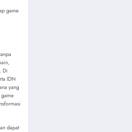
iap game
tanpa
main,
. Di
rta IDN
ana yang
i game
ansformasi
an dapat