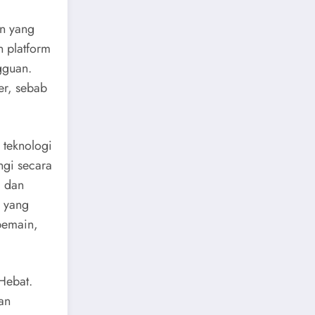
n yang
n platform
gguan.
er, sebab
 teknologi
ngi secara
l dan
 yang
pemain,
Hebat.
an