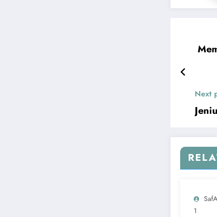
Mem
Next 
Jeniu
RELA
Saf
1