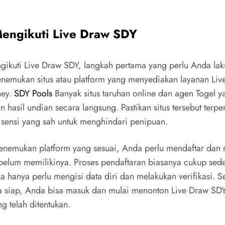
engikuti Live Draw SDY
gikuti Live Draw SDY, langkah pertama yang perlu Anda la
nemukan situs atau platform yang menyediakan layanan Liv
ney.
SDY Pools
Banyak situs taruhan online dan agen Togel y
 hasil undian secara langsung. Pastikan situs tersebut terp
lisensi yang sah untuk menghindari penipuan.
enemukan platform yang sesuai, Anda perlu mendaftar dan
 belum memilikinya. Proses pendaftaran biasanya cukup sed
 hanya perlu mengisi data diri dan melakukan verifikasi. S
 siap, Anda bisa masuk dan mulai menonton Live Draw SD
g telah ditentukan.