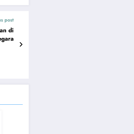
us post
an di
gara