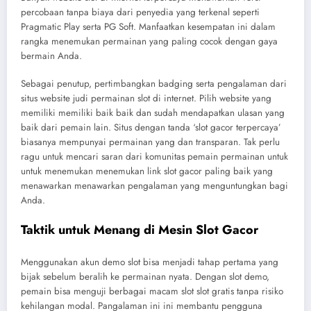
percobaan tanpa biaya dari penyedia yang terkenal seperti
Pragmatic Play serta PG Soft. Manfaatkan kesempatan ini dalam
rangka menemukan permainan yang paling cocok dengan gaya
bermain Anda.
Sebagai penutup, pertimbangkan badging serta pengalaman dari
situs website judi permainan slot di internet. Pilih website yang
memiliki memiliki baik baik dan sudah mendapatkan ulasan yang
baik dari pemain lain. Situs dengan tanda ‘slot gacor terpercaya’
biasanya mempunyai permainan yang dan transparan. Tak perlu
ragu untuk mencari saran dari komunitas pemain permainan untuk
untuk menemukan menemukan link slot gacor paling baik yang
menawarkan menawarkan pengalaman yang menguntungkan bagi
Anda.
Taktik untuk Menang di Mesin Slot Gacor
Menggunakan akun demo slot bisa menjadi tahap pertama yang
bijak sebelum beralih ke permainan nyata. Dengan slot demo,
pemain bisa menguji berbagai macam slot slot gratis tanpa risiko
kehilangan modal. Pangalaman ini ini membantu pengguna