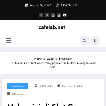
Skip
August 9, 2026
4:04:04 PM
to
content
cafelab.net
Home
2025
November
Malam ini di Slot Gacor yang populer: Raih Maxwin dengan demo
slot.
Game Online
SafASFsf231
November 5, 2025
0 Comments