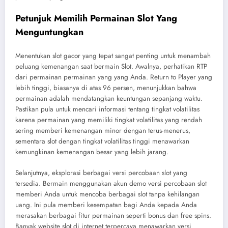
Petunjuk Memilih Permainan Slot Yang
Menguntungkan
Menentukan slot gacor yang tepat sangat penting untuk menambah
peluang kemenangan saat bermain Slot. Awalnya, perhatikan RTP
dari permainan permainan yang yang Anda. Return to Player yang
lebih tinggi, biasanya di atas 96 persen, menunjukkan bahwa
permainan adalah mendatangkan keuntungan sepanjang waktu.
Pastikan pula untuk mencari informasi tentang tingkat volatilitas
karena permainan yang memiliki tingkat volatilitas yang rendah
sering memberi kemenangan minor dengan terus-menerus,
sementara slot dengan tingkat volatilitas tinggi menawarkan
kemungkinan kemenangan besar yang lebih jarang.
Selanjutnya, eksplorasi berbagai versi percobaan slot yang
tersedia. Bermain menggunakan akun demo versi percobaan slot
memberi Anda untuk mencoba berbagai slot tanpa kehilangan
uang. Ini pula memberi kesempatan bagi Anda kepada Anda
merasakan berbagai fitur permainan seperti bonus dan free spins.
Banyak website slot di internet terpercaya menawarkan versi