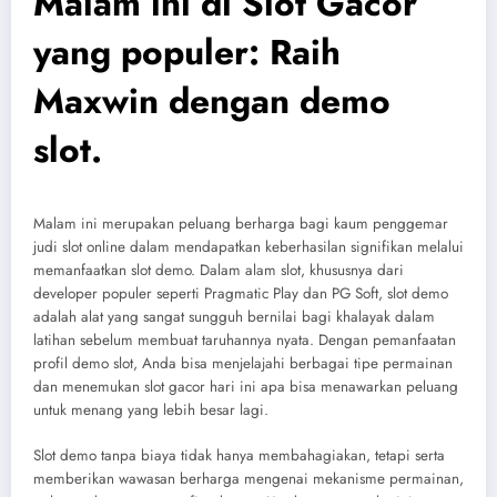
Malam ini di Slot Gacor
yang populer: Raih
Maxwin dengan demo
slot.
Malam ini merupakan peluang berharga bagi kaum penggemar
judi slot online dalam mendapatkan keberhasilan signifikan melalui
memanfaatkan slot demo. Dalam alam slot, khususnya dari
developer populer seperti Pragmatic Play dan PG Soft, slot demo
adalah alat yang sangat sungguh bernilai bagi khalayak dalam
latihan sebelum membuat taruhannya nyata. Dengan pemanfaatan
profil demo slot, Anda bisa menjelajahi berbagai tipe permainan
dan menemukan slot gacor hari ini apa bisa menawarkan peluang
untuk menang yang lebih besar lagi.
Slot demo tanpa biaya tidak hanya membahagiakan, tetapi serta
memberikan wawasan berharga mengenai mekanisme permainan,