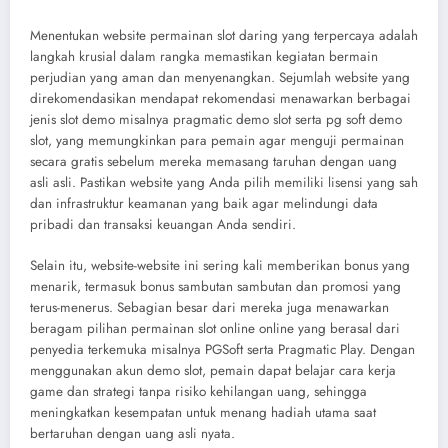
Menentukan website permainan slot daring yang terpercaya adalah
langkah krusial dalam rangka memastikan kegiatan bermain
perjudian yang aman dan menyenangkan. Sejumlah website yang
direkomendasikan mendapat rekomendasi menawarkan berbagai
jenis slot demo misalnya pragmatic demo slot serta pg soft demo
slot, yang memungkinkan para pemain agar menguji permainan
secara gratis sebelum mereka memasang taruhan dengan uang
asli asli. Pastikan website yang Anda pilih memiliki lisensi yang sah
dan infrastruktur keamanan yang baik agar melindungi data
pribadi dan transaksi keuangan Anda sendiri.
Selain itu, website-website ini sering kali memberikan bonus yang
menarik, termasuk bonus sambutan sambutan dan promosi yang
terus-menerus. Sebagian besar dari mereka juga menawarkan
beragam pilihan permainan slot online online yang berasal dari
penyedia terkemuka misalnya PGSoft serta Pragmatic Play. Dengan
menggunakan akun demo slot, pemain dapat belajar cara kerja
game dan strategi tanpa risiko kehilangan uang, sehingga
meningkatkan kesempatan untuk menang hadiah utama saat
bertaruhan dengan uang asli nyata.