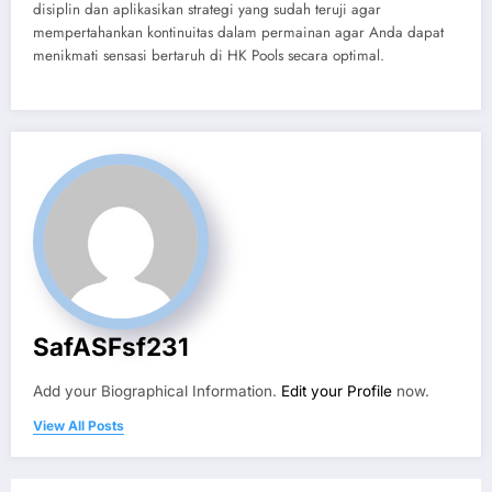
disiplin dan aplikasikan strategi yang sudah teruji agar
mempertahankan kontinuitas dalam permainan agar Anda dapat
menikmati sensasi bertaruh di HK Pools secara optimal.
SafASFsf231
Add your Biographical Information.
Edit your Profile
now.
View All Posts