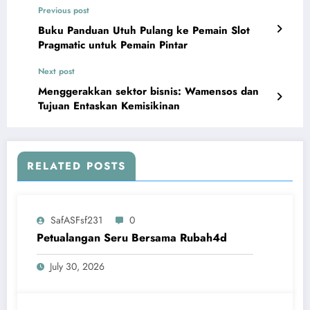
Previous post
Buku Panduan Utuh Pulang ke Pemain Slot
Pragmatic untuk Pemain Pintar
Next post
Menggerakkan sektor bisnis: Wamensos dan
Tujuan Entaskan Kemisikinan
RELATED POSTS
SafASFsf231
0
Petualangan Seru Bersama Rubah4d
July 30, 2026