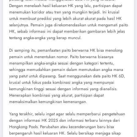
Dengan menelaah hasil keluaran HK yang lalu, partisipan dapat
menemukan koridor atau tren yang mungkin terjadi. Ini krusial
untuk membuat prediksi yang lebih akurat akurat pada hasil HK
selanjutnya. Pemain juga direkomendasikan untuk mengamati paito
HK, sebab informasi ini dapat memberikan gambaran lebih jelas
tentang angka-angka yang kerap muncul.
Di samping itu, pemanfaatan paito berwarna HK bisa menolong
pemain untuk menentukan nomor. Paito berwarna biasanya
menampilkan angka-angka sesuai dengan kategori tertentu,
sehingga memudahkan pemain dalam memutuskan angka mana
yang patut untuk dipasang. Saat menggunakan data paito HK 6D,
krusial untuk fokus pada kombinasi angka yang mempunyai
kemungkinan tinggi sesuai dengan informasi yang dianalisis.
Menerapkan kombinasi yang akurat, partisipan dapat
memaksimalkan kemungkinan kemenangan.
Yang terakhir, selalu ingat agar selalu memperbarui pengetahuan
dengan informasi HK 2025 dan informasi terbaru lainnya dari
Hongkong Pools. Perubahan atau kecenderungan baru bisa
berpengaruh hasil keluaran HK. Selalu bersikap menjaga sikap