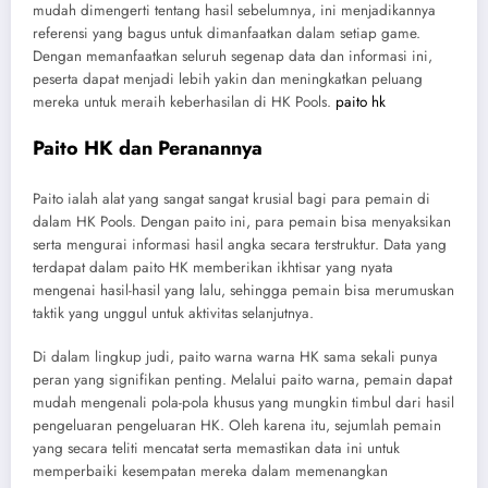
mudah dimengerti tentang hasil sebelumnya, ini menjadikannya
referensi yang bagus untuk dimanfaatkan dalam setiap game.
Dengan memanfaatkan seluruh segenap data dan informasi ini,
peserta dapat menjadi lebih yakin dan meningkatkan peluang
mereka untuk meraih keberhasilan di HK Pools.
paito hk
Paito HK dan Peranannya
Paito ialah alat yang sangat sangat krusial bagi para pemain di
dalam HK Pools. Dengan paito ini, para pemain bisa menyaksikan
serta mengurai informasi hasil angka secara terstruktur. Data yang
terdapat dalam paito HK memberikan ikhtisar yang nyata
mengenai hasil-hasil yang lalu, sehingga pemain bisa merumuskan
taktik yang unggul untuk aktivitas selanjutnya.
Di dalam lingkup judi, paito warna warna HK sama sekali punya
peran yang signifikan penting. Melalui paito warna, pemain dapat
mudah mengenali pola-pola khusus yang mungkin timbul dari hasil
pengeluaran pengeluaran HK. Oleh karena itu, sejumlah pemain
yang secara teliti mencatat serta memastikan data ini untuk
memperbaiki kesempatan mereka dalam memenangkan