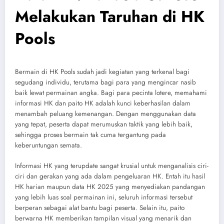
Melakukan Taruhan di HK
Pools
Bermain di HK Pools sudah jadi kegiatan yang terkenal bagi
segudang individu, terutama bagi para yang mengincar nasib
baik lewat permainan angka. Bagi para pecinta lotere, memahami
informasi HK dan paito HK adalah kunci keberhasilan dalam
menambah peluang kemenangan. Dengan menggunakan data
yang tepat, peserta dapat merumuskan taktik yang lebih baik,
sehingga proses bermain tak cuma tergantung pada
keberuntungan semata.
Informasi HK yang terupdate sangat krusial untuk menganalisis ciri-
ciri dan gerakan yang ada dalam pengeluaran HK. Entah itu hasil
HK harian maupun data HK 2025 yang menyediakan pandangan
yang lebih luas soal permainan ini, seluruh informasi tersebut
berperan sebagai alat bantu bagi peserta. Selain itu, paito
berwarna HK memberikan tampilan visual yang menarik dan