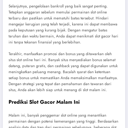
Selanjutnya, pengelolaan bankroll yang baik sangat penting.
Tetapkan anggaran sebelum memulai permainan slot online
terbaru dan pastikan untuk mematuhi batas tersebut. Hindari
mengejar kerugian yang telah terjadi, karena ini dapat membawa
pada keputusan yang kurang bijak. Dengan mengatur batas
taruhan dan waktu bermain, Anda dapat menikmati slot gacor hari
ini tanpa tekanan finansial yang berlebihan.
Terakhir, manfaatkan promosi dan bonus yang ditawarkan oleh
situs slot online hari ini. Banyak situs menyediakan bonus selamat
datang, putaran gratis, dan cashback yang dapat digunakan untuk
meningkatkan peluang menang. Bacalah syarat dan ketentuan
setiap bonus untuk memastikan Anda memaksimalkan manfaatnya.
Dengan strategi yang tepat dan pemahaman dan tawaran dari
situs, Anda akan lebih siap untuk menang di slot malam ini.
Prediksi Slot Gacor Malam Ini
Malam ini, banyak penggemar slot online yang menantikan
permainan dengan potensi kemenangan yang tinggi. Berdasarkan
analisis data dan tren dari permainan sebelumnya, beberapa slot