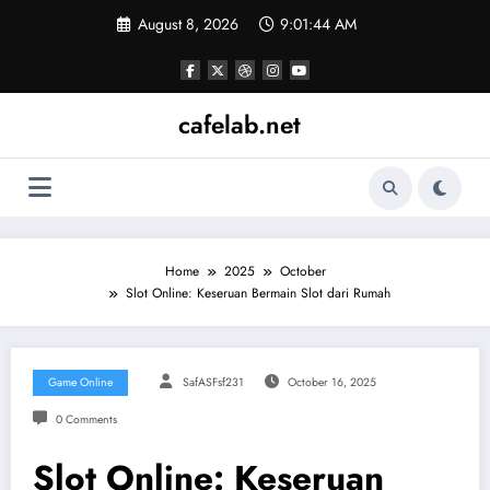
Skip
August 8, 2026
9:01:44 AM
to
content
cafelab.net
Home
2025
October
Slot Online: Keseruan Bermain Slot dari Rumah
Game Online
SafASFsf231
October 16, 2025
0 Comments
Slot Online: Keseruan