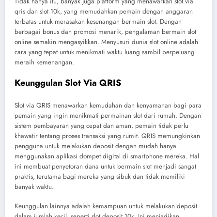
Tidak hanya itu, banyak juga platform yang menawarkan slot via
qris dan slot 10k, yang memudahkan pemain dengan anggaran
terbatas untuk merasakan kesenangan bermain slot. Dengan
berbagai bonus dan promosi menarik, pengalaman bermain slot
online semakin mengasyikkan. Menyusuri dunia slot online adalah
cara yang tepat untuk menikmati waktu luang sambil berpeluang
meraih kemenangan.
Keunggulan Slot Via QRIS
Slot via QRIS menawarkan kemudahan dan kenyamanan bagi para
pemain yang ingin menikmati permainan slot dari rumah. Dengan
sistem pembayaran yang cepat dan aman, pemain tidak perlu
khawatir tentang proses transaksi yang rumit. QRIS memungkinkan
pengguna untuk melakukan deposit dengan mudah hanya
menggunakan aplikasi dompet digital di smartphone mereka. Hal
ini membuat penyetoran dana untuk bermain slot menjadi sangat
praktis, terutama bagi mereka yang sibuk dan tidak memiliki
banyak waktu.
Keunggulan lainnya adalah kemampuan untuk melakukan deposit
dalam jumlah kecil, seperti slot deposit 10k. Ini menjadikan