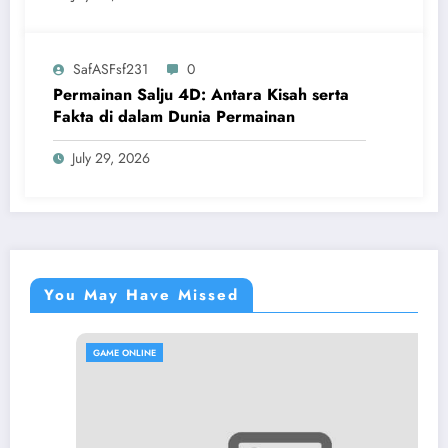
SafASFsf231
0
Permainan Salju 4D: Antara Kisah serta
Fakta di dalam Dunia Permainan
July 29, 2026
You May Have Missed
GAME ONLINE