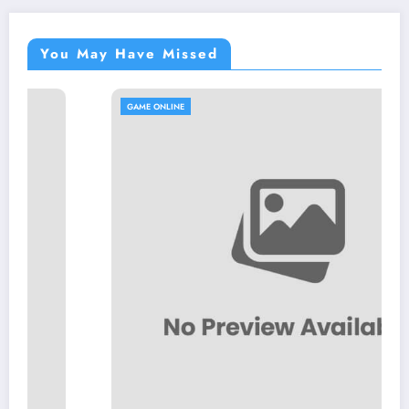
You May Have Missed
GAME ONLINE