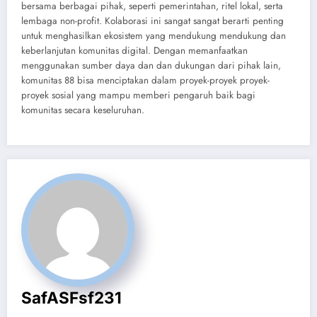
bersama berbagai pihak, seperti pemerintahan, ritel lokal, serta
lembaga non-profit. Kolaborasi ini sangat sangat berarti penting
untuk menghasilkan ekosistem yang mendukung mendukung dan
keberlanjutan komunitas digital. Dengan memanfaatkan
menggunakan sumber daya dan dan dukungan dari pihak lain,
komunitas 88 bisa menciptakan dalam proyek-proyek proyek-
proyek sosial yang mampu memberi pengaruh baik bagi
komunitas secara keseluruhan.
SafASFsf231