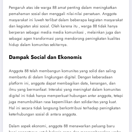
Pengaruh atas ide warga 88 amat penting dalam meningkatkan
pemahaman sosial dan menggali nilai-nilai persatuan. Anggota
masyarakat ini luweh terlibat dalam beberapa kegiatan masyarakat
dan kegiatan aksi sosial. Oleh karena itu , warga 88 tidak hanya
berperan sebagai media media komunikasi , melainkan juga dan
sebagai agen transformasi yang mendorong peningkatan kualitas
hidup dalam komunitas sekitarnya.
Dampak Social dan Ekonomis
Anggota 88 telah membangun komunitas yang solid dan saling
membantu di dalam lingkungan digital. Dengan keberadaan
platform ini, anggota dapat membagikan data, kenangan, dan
ilmu yang bermanfaat. Interaksi yang meningkat dalam komunitas
digital ini tidak hanya memperkuat hubungan antar anggota, tetapi
juga menumbuhkan rasa kepemilikan dan solidaritas yang kuat.
Hal ini secara tidak langsung berkontribusi terhadap peningkatan
keterhubungan sosial di antara anggota.
Dalam aspek ekonomi, anggota 88 menawarkan peluang baru