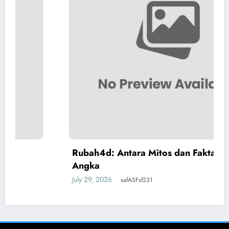
Rubah4d: Antara Mitos dan Fakta di Dunia
Angka
July 29, 2026
safASFsf231