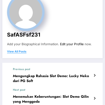
SafASFsf231
Add your Biographical Information.
Edit your Profile
now.
View All Posts
Previous post
Mengungkap Rahasia Slot Demo: Lucky Neko
dari PG Soft
Next post
Menemukan Keberuntungan: Slot Demo Qilin
yang Menggoda