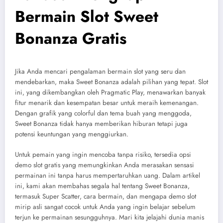
Bermain Slot Sweet
Bonanza Gratis
Jika Anda mencari pengalaman bermain slot yang seru dan
mendebarkan, maka Sweet Bonanza adalah pilihan yang tepat. Slot
ini, yang dikembangkan oleh Pragmatic Play, menawarkan banyak
fitur menarik dan kesempatan besar untuk meraih kemenangan.
Dengan grafik yang colorful dan tema buah yang menggoda,
Sweet Bonanza tidak hanya memberikan hiburan tetapi juga
potensi keuntungan yang menggiurkan.
Untuk pemain yang ingin mencoba tanpa risiko, tersedia opsi
demo slot gratis yang memungkinkan Anda merasakan sensasi
permainan ini tanpa harus mempertaruhkan uang. Dalam artikel
ini, kami akan membahas segala hal tentang Sweet Bonanza,
termasuk Super Scatter, cara bermain, dan mengapa demo slot
mirip asli sangat cocok untuk Anda yang ingin belajar sebelum
terjun ke permainan sesungguhnya. Mari kita jelajahi dunia manis