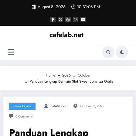
Skip
August 8, 2026
10:31:09 PM
to
content
cafelab.net
Home
2025
October
Panduan Lengkap Bermain Slot Sweet Bonanza Gratis
Game Online
SafASFsf231
October 17, 2025
0 Comments
Panduan Lengkap