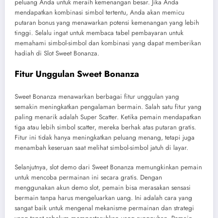
peluang Anda untuk meraih kemenangan besar. Jika Anda
mendapatkan kombinasi simbol tertentu, Anda akan memicu
putaran bonus yang menawarkan potensi kemenangan yang lebih
tinggi. Selalu ingat untuk membaca tabel pembayaran untuk
memahami simbol-simbol dan kombinasi yang dapat memberikan
hadiah di Slot Sweet Bonanza.
Fitur Unggulan Sweet Bonanza
Sweet Bonanza menawarkan berbagai fitur unggulan yang
semakin meningkatkan pengalaman bermain. Salah satu fitur yang
paling menarik adalah Super Scatter. Ketika pemain mendapatkan
tiga atau lebih simbol scatter, mereka berhak atas putaran gratis.
Fitur ini tidak hanya meningkatkan peluang menang, tetapi juga
menambah keseruan saat melihat simbol-simbol jatuh di layar.
Selanjutnya, slot demo dari Sweet Bonanza memungkinkan pemain
untuk mencoba permainan ini secara gratis. Dengan
menggunakan akun demo slot, pemain bisa merasakan sensasi
bermain tanpa harus mengeluarkan uang. Ini adalah cara yang
sangat baik untuk mengenal mekanisme permainan dan strategi