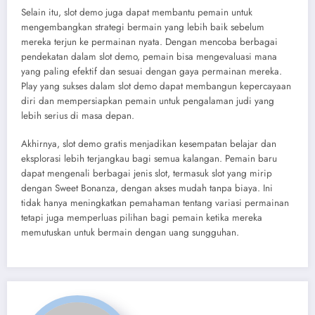
Selain itu, slot demo juga dapat membantu pemain untuk
mengembangkan strategi bermain yang lebih baik sebelum
mereka terjun ke permainan nyata. Dengan mencoba berbagai
pendekatan dalam slot demo, pemain bisa mengevaluasi mana
yang paling efektif dan sesuai dengan gaya permainan mereka.
Play yang sukses dalam slot demo dapat membangun kepercayaan
diri dan mempersiapkan pemain untuk pengalaman judi yang
lebih serius di masa depan.
Akhirnya, slot demo gratis menjadikan kesempatan belajar dan
eksplorasi lebih terjangkau bagi semua kalangan. Pemain baru
dapat mengenali berbagai jenis slot, termasuk slot yang mirip
dengan Sweet Bonanza, dengan akses mudah tanpa biaya. Ini
tidak hanya meningkatkan pemahaman tentang variasi permainan
tetapi juga memperluas pilihan bagi pemain ketika mereka
memutuskan untuk bermain dengan uang sungguhan.