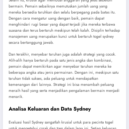
Selain itu, krusial agar membuat anggaran yang jelas sebelum
bermain. Pemain sebaiknya memutuskan jumlah uang yang
mereka bersedia taruhkan dan selalu berpegang pada batas itu.
Dengan cara mengatur uang dengan baik, pemain dapat
menghindari rugi besar yang dapat terjadi jika mereka terbawa
suasana dan terus bertaruh meskipun telah kalah. Disiplin terhadap
manajemen uang merupakan kunci untuk bertaruh togel sydney
secara bertanggung jawab.
Dan terakhir, menyebar taruhan juga adalah strategi yang cocok.
Alih-alih hanya bertaruh pada satu jenis angka dan kombinasi,
pemain dapat memikirkan agar menyebar taruhan mereka ke
beberapa angka atau jenis permainan. Dengan ini, meskipun satu
taruhan tidak sukses, ada peluang untuk mendapatkan
kemenangan dari lainnya. Strategi ini bisa menambah peluang
meraih hasil yang serta menjadikan pengalaman bermain menjadi
menarik.
Analisa Keluaran dan Data Sydney
Evaluasi hasil Sydney sangatlah krusial untuk para pecinta togel
untuk mengetahui corak dan tren dalam laga ini. Setiap keluaran