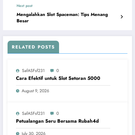
Next post
Mengalahkan Slot Spaceman: Tips Menang
Besar
RELATED POSTS
SafASFsf231
0
Cara Efektif untuk Slot Setoran 5000
August 9, 2026
SafASFsf231
0
Petualangan Seru Bersama Rubah4d
July 30, 2026