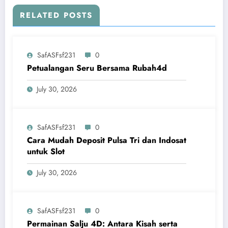
RELATED POSTS
SafASFsf231
0
Petualangan Seru Bersama Rubah4d
July 30, 2026
SafASFsf231
0
Cara Mudah Deposit Pulsa Tri dan Indosat
untuk Slot
July 30, 2026
SafASFsf231
0
Permainan Salju 4D: Antara Kisah serta