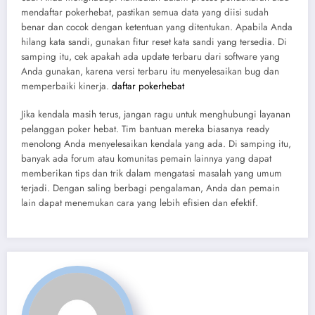
mendaftar pokerhebat, pastikan semua data yang diisi sudah
benar dan cocok dengan ketentuan yang ditentukan. Apabila Anda
hilang kata sandi, gunakan fitur reset kata sandi yang tersedia. Di
samping itu, cek apakah ada update terbaru dari software yang
Anda gunakan, karena versi terbaru itu menyelesaikan bug dan
memperbaiki kinerja.
daftar pokerhebat
Jika kendala masih terus, jangan ragu untuk menghubungi layanan
pelanggan poker hebat. Tim bantuan mereka biasanya ready
menolong Anda menyelesaikan kendala yang ada. Di samping itu,
banyak ada forum atau komunitas pemain lainnya yang dapat
memberikan tips dan trik dalam mengatasi masalah yang umum
terjadi. Dengan saling berbagi pengalaman, Anda dan pemain
lain dapat menemukan cara yang lebih efisien dan efektif.