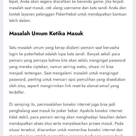
tepat, Anda akan segera diarahkan ke beranda game. Jika terjadi
masalah saat masuk, cek ulang username dan kata sandi Anda dan
kontak layanan pelanggan PokerHebat untuk mendapatkan bantuan
lebih dalam.
Masalah Umum Ketika Masuk
Satu masalah umum yang kerap dialami pemain saat berusaha
login ke pokerhebat adalah lupa kata sandi. Banyak sekali para
pemain yang percaya bahwa kita akan selalu mengingat password
yang mereka ciptakan, namun seiring waktu, situasi ini bisa
menjadi tantangan. Saat mengalami masalah untuk mengingat
password, penting untuk mencari opsi pemulihan yang disediakan
oleh situs, seperti mengirimkan link reset ke alamat email yang
terdaftar.
Di samping itu, permasalahan koneksi internet juga bisa jadi
penghalang saat masuk ke poker hebat. Apabila koneksi internet
tidak stabil, para pemain sering akan menghadapi kesulitan dalam
mendapatkan akses situs serta menyelesaikan proses masuk. Pada
situasi tersebut, disarankan untuk memeriksa koneksi internet dan