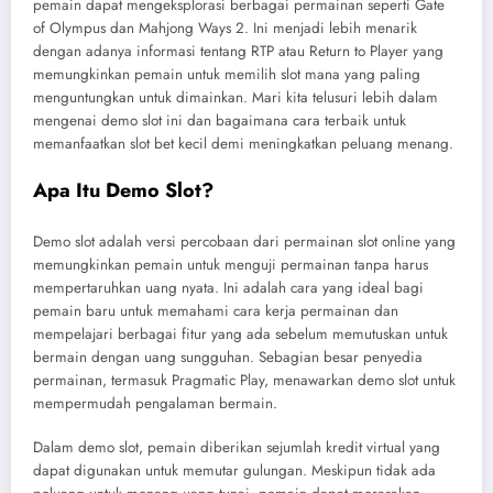
pemain dapat mengeksplorasi berbagai permainan seperti Gate
of Olympus dan Mahjong Ways 2. Ini menjadi lebih menarik
dengan adanya informasi tentang RTP atau Return to Player yang
memungkinkan pemain untuk memilih slot mana yang paling
menguntungkan untuk dimainkan. Mari kita telusuri lebih dalam
mengenai demo slot ini dan bagaimana cara terbaik untuk
memanfaatkan slot bet kecil demi meningkatkan peluang menang.
Apa Itu Demo Slot?
Demo slot adalah versi percobaan dari permainan slot online yang
memungkinkan pemain untuk menguji permainan tanpa harus
mempertaruhkan uang nyata. Ini adalah cara yang ideal bagi
pemain baru untuk memahami cara kerja permainan dan
mempelajari berbagai fitur yang ada sebelum memutuskan untuk
bermain dengan uang sungguhan. Sebagian besar penyedia
permainan, termasuk Pragmatic Play, menawarkan demo slot untuk
mempermudah pengalaman bermain.
Dalam demo slot, pemain diberikan sejumlah kredit virtual yang
dapat digunakan untuk memutar gulungan. Meskipun tidak ada