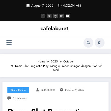
Skip
August 7, 2026
4:32:05 AM
to
content
cafelab.net
Home
2025
October
Demo Slot Pragmatic Play: Menguji Keberuntungan dengan Slot Bet
Kecil
Game Online
SafASFsf231
October 9, 2025
0 Comments