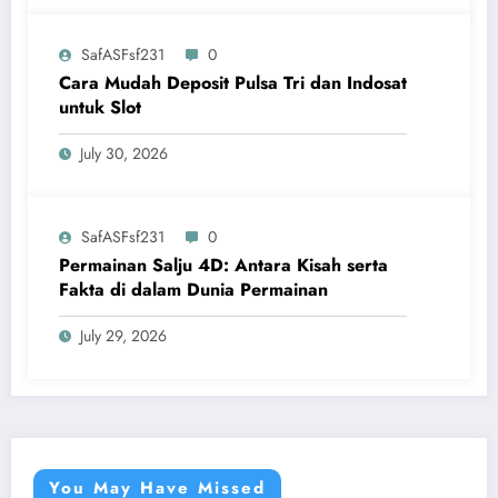
SafASFsf231
0
Cara Mudah Deposit Pulsa Tri dan Indosat
untuk Slot
July 30, 2026
SafASFsf231
0
Permainan Salju 4D: Antara Kisah serta
Fakta di dalam Dunia Permainan
July 29, 2026
You May Have Missed