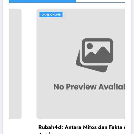
GAME ONLINE
Rubah4d: Antara Mitos dan Fakta di Dunia