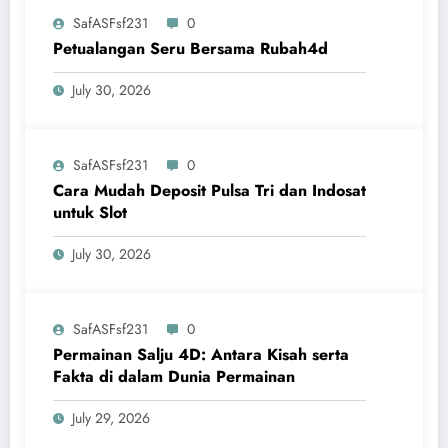
SafASFsf231
0
Petualangan Seru Bersama Rubah4d
July 30, 2026
SafASFsf231
0
Cara Mudah Deposit Pulsa Tri dan Indosat
untuk Slot
July 30, 2026
SafASFsf231
0
Permainan Salju 4D: Antara Kisah serta
Fakta di dalam Dunia Permainan
July 29, 2026