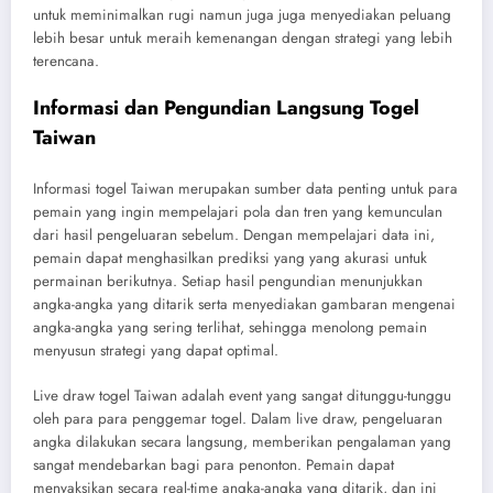
untuk meminimalkan rugi namun juga juga menyediakan peluang
lebih besar untuk meraih kemenangan dengan strategi yang lebih
terencana.
Informasi dan Pengundian Langsung Togel
Taiwan
Informasi togel Taiwan merupakan sumber data penting untuk para
pemain yang ingin mempelajari pola dan tren yang kemunculan
dari hasil pengeluaran sebelum. Dengan mempelajari data ini,
pemain dapat menghasilkan prediksi yang yang akurasi untuk
permainan berikutnya. Setiap hasil pengundian menunjukkan
angka-angka yang ditarik serta menyediakan gambaran mengenai
angka-angka yang sering terlihat, sehingga menolong pemain
menyusun strategi yang dapat optimal.
Live draw togel Taiwan adalah event yang sangat ditunggu-tunggu
oleh para para penggemar togel. Dalam live draw, pengeluaran
angka dilakukan secara langsung, memberikan pengalaman yang
sangat mendebarkan bagi para penonton. Pemain dapat
menyaksikan secara real-time angka-angka yang ditarik, dan ini