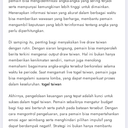
pemain bisa mengidentifikasi angka-angka yang sering terjadi
serta mempunyai kemungkinan lebih tinggi untuk dimainkan.
Menerapkan informasi taiwan yang akurat dalam berbagai waktu
bisa memberikan wawasan yang berharga, membantu pemain
mengambil keputusan yang lebih terinformasi tentang angka yang
perlu diperhitungkan.
Di samping itu, penting bagi menyaksikan live draw taiwan
dengan rutin. Dengan siaran langsung, pemain bisa memperoleh
berita terkini mengenai output draw taiwan. Hal ini bukan hanya
memberikan kenikmatan sendiri, namun juga menolong
memahami bagaimana angka-angka tersebut berkorelasi selama
waktu ke periode. Saat mengamati live togel taiwan, pemain juga
bisa mengalami suasana lomba, yang dapat memperkuat proses
dalam keseluruhan.
togel taiwan
Akhirnya, pengelolaan keuangan yang tepat adalah kunci untuk
sukses dalam togel taiwan. Pemain sebaiknya mengatur budget
bagi tiap sesi bertaruh serta patuh pada batasan tersebut. Dengan
cara mengontrol pengeluaran, para pemain bisa mempertahankan
emosi agar seimbang serta menghindari pilihan impulsif yang
dapat berdampak negatif. Strategi ini bukan hanya membantu