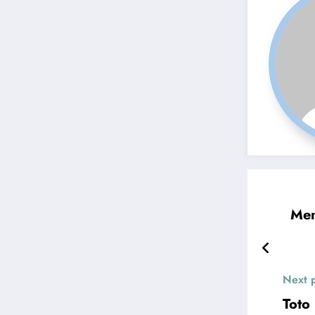
Men
Next 
Toto