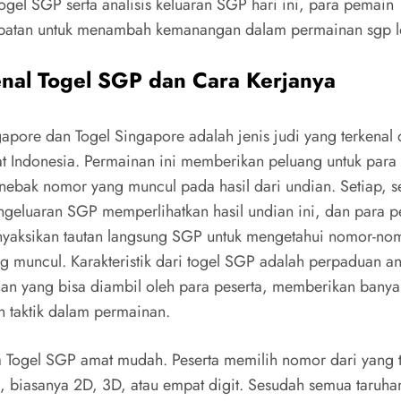
ogel SGP serta analisis keluaran SGP hari ini, para pemain
atan untuk menambah kemanangan dalam permainan sgp lot
al Togel SGP dan Cara Kerjanya
gapore dan Togel Singapore adalah jenis judi yang terkenal 
t Indonesia. Permainan ini memberikan peluang untuk para
ebak nomor yang muncul pada hasil dari undian. Setiap, s
ngeluaran SGP memperlihatkan hasil undian ini, dan para 
yaksikan tautan langsung SGP untuk mengetahui nomor-no
g muncul. Karakteristik dari togel SGP adalah perpaduan a
uhan yang bisa diambil oleh para peserta, memberikan bany
n taktik dalam permainan.
a Togel SGP amat mudah. Peserta memilih nomor dari yang 
n, biasanya 2D, 3D, atau empat digit. Sesudah semua taruha