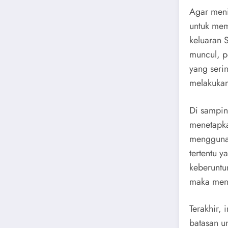
Agar meni
untuk mem
keluaran 
muncul, p
yang serin
melakukan 
Di sampin
menetapka
menggunak
tertentu 
keberuntu
maka mena
Terakhir,
batasan u