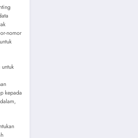
nting
data
yak
mor-nomor
 untuk
 untuk
han
rap kepada
ndalam,
ntukan
ah