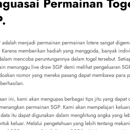
guasai Permainan Tog
.
 adalah menjadi permainan permainan lotere sangat digema
. Karena memberikan hadiah yang menggoda, banyak indiv
dalam mencoba peruntungannya dalam togel tersebut. Setiap
in menunggu live draw SGP demi melihat pengeluaran SGP
ndoakan nomor yang mereka pasang dapat membawa para 
berhasilan.
isan ini, kami akan mengupas berbagai tips jitu yang dapat
menangkan permainan SGP. Kami akan mempelajari kelua
a data itu dapat digunakan dalam menghitung angka yang leb
ntuk keluar. Melalui pengetahuan yang lebih tentang mekan