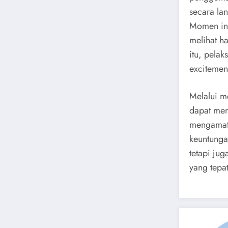
secara la
Momen ini
melihat h
itu, pela
excitemen
Melalui m
dapat men
mengamati
keuntunga
tetapi ju
yang tepa