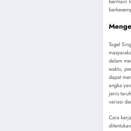
bermain T
berkesemp
Mengen
Togel Sin
masyaraka
dalam men
waktu, pe
dapat men
angka yan
jenis tar
variasi da
Cara kerj
ditentuka