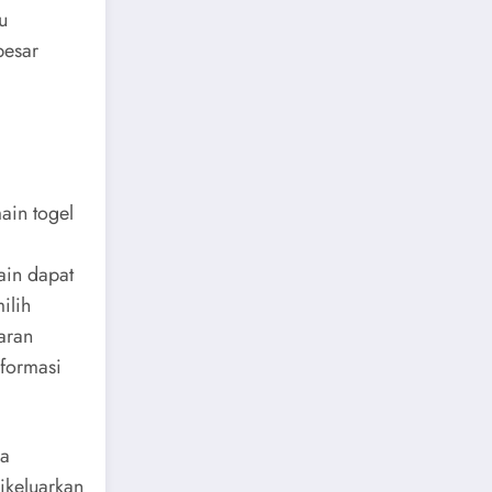
u
besar
ain togel
ain dapat
ilih
aran
formasi
ra
ikeluarkan