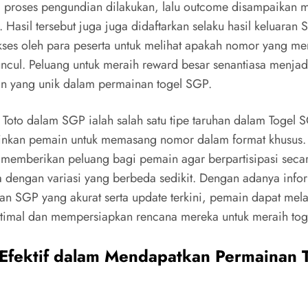
 proses pengundian dilakukan, lalu outcome disampaikan me
 Hasil tersebut juga juga didaftarkan selaku hasil keluaran
kses oleh para peserta untuk melihat apakah nomor yang me
uncul. Peluang untuk meraih reward besar senantiasa menjad
kan yang unik dalam permainan togel SGP.
u, Toto dalam SGP ialah salah satu tipe taruhan dalam Togel
kan pemain untuk memasang nomor dalam format khusus. 
memberikan peluang bagi pemain agar berpartisipasi secar
a dengan variasi yang berbeda sedikit. Dengan adanya info
an SGP yang akurat serta update terkini, pemain dapat mel
ptimal dan mempersiapkan rencana mereka untuk meraih tog
 Efektif dalam Mendapatkan Permainan 