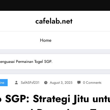
cafelab.net
Home
 Menguasai Permainan Togel SGP.
ine
SafASFsf231
August 3, 2025
0 Comments
o SGP: Strategi Jitu unt