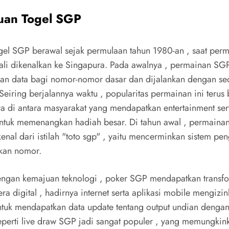
uan Togel SGP
ogel SGP berawal sejak permulaan tahun 1980-an , saat perm
ali dikenalkan ke Singapura. Pada awalnya , permainan S
n data bagi nomor-nomor dasar dan dijalankan dengan se
Seiring berjalannya waktu , popularitas permainan ini terus
ya di antara masyarakat yang mendapatkan entertainment ser
ntuk memenangkan hadiah besar. Di tahun awal , permain
enal dari istilah "toto sgp" , yaitu mencerminkan sistem pe
kan nomor.
engan kemajuan teknologi , poker SGP mendapatkan transf
era digital , hadirnya internet serta aplikasi mobile mengizi
tuk mendapatkan data update tentang output undian dengan 
 seperti live draw SGP jadi sangat populer , yang memungkin