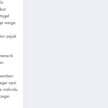
ki
but.
togel
gga warga
ari pajak
menarik
an
 memberi
agai opsi
a individu
bagai