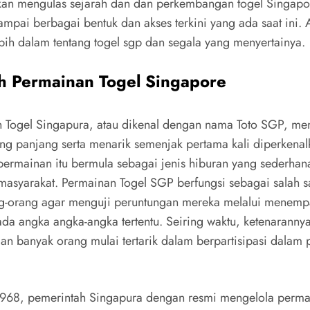
 akan mengulas sejarah dan dan perkembangan togel Singapo
mpai berbagai bentuk dan akses terkini yang ada saat ini. A
lebih dalam tentang togel sgp dan segala yang menyertainya.
h Permainan Togel Singapore
 Togel Singapura, atau dikenal dengan nama Toto SGP, m
ang panjang serta menarik semenjak pertama kali diperkenal
permainan itu bermula sebagai jenis hiburan yang sederha
masyarakat. Permainan Togel SGP berfungsi sebagai salah s
g-orang agar menguji peruntungan mereka melalui menemp
ada angka angka-angka tertentu. Seiring waktu, ketenarannya
dan banyak orang mulai tertarik dalam berpartisipasi dalam
1968, pemerintah Singapura dengan resmi mengelola perma