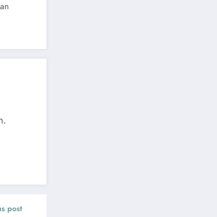
dan
n.
us post