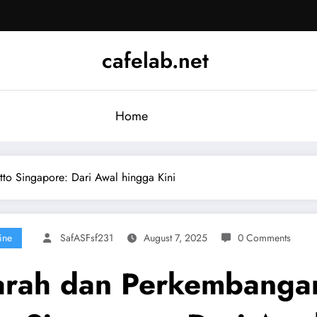
cafelab.net
Home
to Singapore: Dari Awal hingga Kini
ine
SafASFsf231
August 7, 2025
0 Comments
arah dan Perkembanga