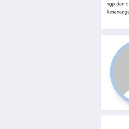
sgp dan c
kesenanga