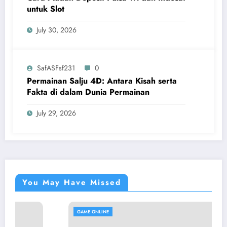
untuk Slot
July 30, 2026
SafASFsf231
0
Permainan Salju 4D: Antara Kisah serta
Fakta di dalam Dunia Permainan
July 29, 2026
You May Have Missed
GAME ONLINE