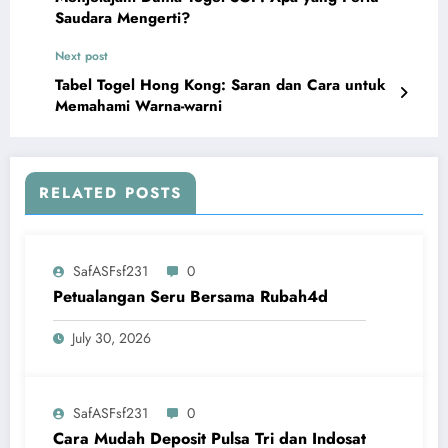
Saudara Mengerti?
Next post
Tabel Togel Hong Kong: Saran dan Cara untuk
Memahami Warna-warni
RELATED POSTS
SafASFsf231
0
Petualangan Seru Bersama Rubah4d
July 30, 2026
SafASFsf231
0
Cara Mudah Deposit Pulsa Tri dan Indosat