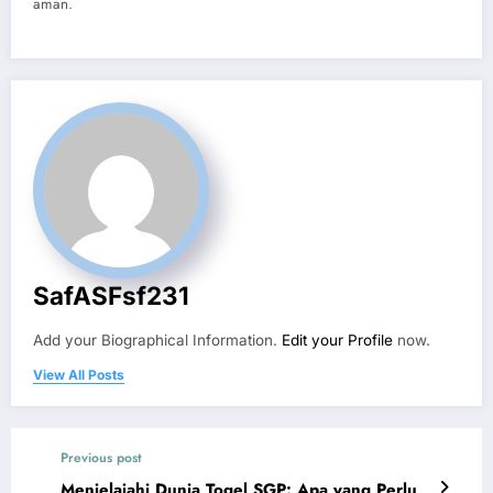
aman.
SafASFsf231
Add your Biographical Information.
Edit your Profile
now.
View All Posts
Previous post
Menjelajahi Dunia Togel SGP: Apa yang Perlu