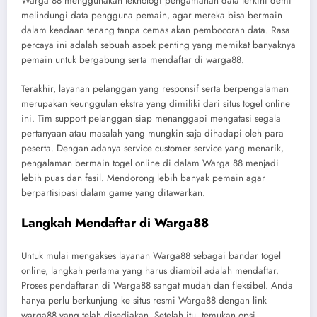
Warga 88 menggunakan teknologi pengamanan data terkini demi
melindungi data pengguna pemain, agar mereka bisa bermain
dalam keadaan tenang tanpa cemas akan pembocoran data. Rasa
percaya ini adalah sebuah aspek penting yang memikat banyaknya
pemain untuk bergabung serta mendaftar di warga88.
Terakhir, layanan pelanggan yang responsif serta berpengalaman
merupakan keunggulan ekstra yang dimiliki dari situs togel online
ini. Tim support pelanggan siap menanggapi mengatasi segala
pertanyaan atau masalah yang mungkin saja dihadapi oleh para
peserta. Dengan adanya service customer service yang menarik,
pengalaman bermain togel online di dalam Warga 88 menjadi
lebih puas dan fasil. Mendorong lebih banyak pemain agar
berpartisipasi dalam game yang ditawarkan.
Langkah Mendaftar di Warga88
Untuk mulai mengakses layanan Warga88 sebagai bandar togel
online, langkah pertama yang harus diambil adalah mendaftar.
Proses pendaftaran di Warga88 sangat mudah dan fleksibel. Anda
hanya perlu berkunjung ke situs resmi Warga88 dengan link
warga88 yang telah disediakan. Setelah itu, temukan opsi