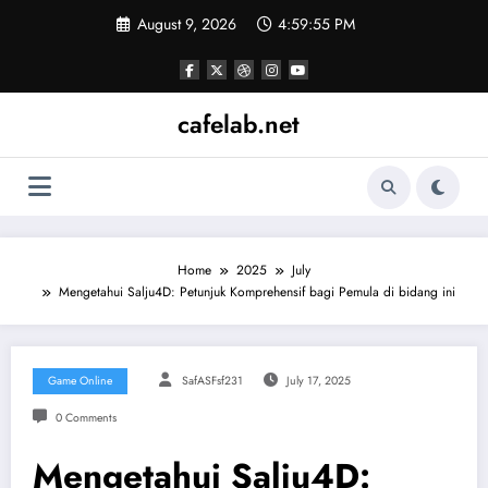
Skip
August 9, 2026
4:59:56 PM
to
content
cafelab.net
Home
2025
July
Mengetahui Salju4D: Petunjuk Komprehensif bagi Pemula di bidang ini
Game Online
SafASFsf231
July 17, 2025
0 Comments
Mengetahui Salju4D: