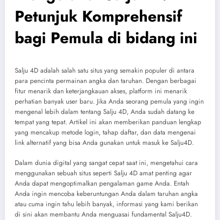
Petunjuk Komprehensif
bagi Pemula di bidang ini
Salju 4D adalah salah satu situs yang semakin populer di antara
para pencinta permainan angka dan taruhan. Dengan berbagai
fitur menarik dan keterjangkauan akses, platform ini menarik
perhatian banyak user baru. Jika Anda seorang pemula yang ingin
mengenal lebih dalam tentang Salju 4D, Anda sudah datang ke
tempat yang tepat. Artikel ini akan memberikan panduan lengkap
yang mencakup metode login, tahap daftar, dan data mengenai
link alternatif yang bisa Anda gunakan untuk masuk ke Salju4D.
Dalam dunia digital yang sangat cepat saat ini, mengetahui cara
menggunakan sebuah situs seperti Salju 4D amat penting agar
Anda dapat mengoptimalkan pengalaman game Anda. Entah
Anda ingin mencoba keberuntungan Anda dalam taruhan angka
atau cuma ingin tahu lebih banyak, informasi yang kami berikan
di sini akan membantu Anda menguasai fundamental Salju4D.