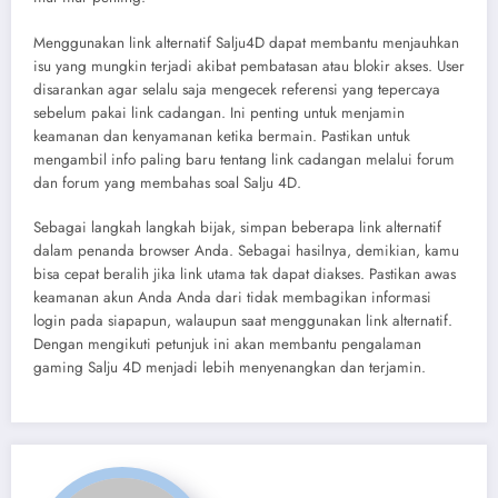
Menggunakan link alternatif Salju4D dapat membantu menjauhkan
isu yang mungkin terjadi akibat pembatasan atau blokir akses. User
disarankan agar selalu saja mengecek referensi yang tepercaya
sebelum pakai link cadangan. Ini penting untuk menjamin
keamanan dan kenyamanan ketika bermain. Pastikan untuk
mengambil info paling baru tentang link cadangan melalui forum
dan forum yang membahas soal Salju 4D.
Sebagai langkah langkah bijak, simpan beberapa link alternatif
dalam penanda browser Anda. Sebagai hasilnya, demikian, kamu
bisa cepat beralih jika link utama tak dapat diakses. Pastikan awas
keamanan akun Anda Anda dari tidak membagikan informasi
login pada siapapun, walaupun saat menggunakan link alternatif.
Dengan mengikuti petunjuk ini akan membantu pengalaman
gaming Salju 4D menjadi lebih menyenangkan dan terjamin.