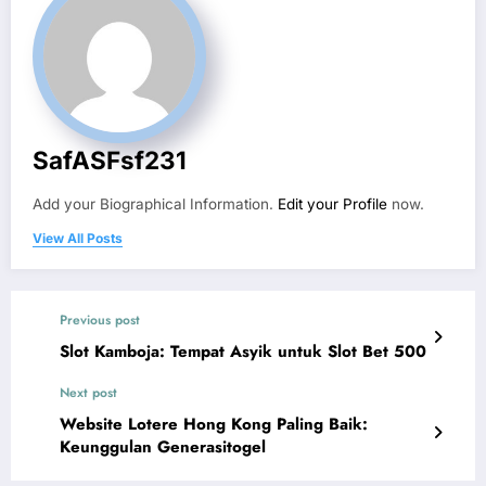
SafASFsf231
Add your Biographical Information.
Edit your Profile
now.
View All Posts
Previous post
Slot Kamboja: Tempat Asyik untuk Slot Bet 500
Next post
Website Lotere Hong Kong Paling Baik:
Keunggulan Generasitogel