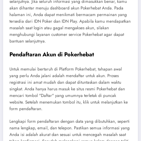
selanjutnya. Jika seluruh informasi yang dimasukkan benar, kamu
akan dihantar menuju dashboard akun Pokerhebat Anda. Pada
halaman ini, Anda dapat menikmati bermacam permainan yang
tersedia dari IDN Poker dan IDN Play. Apabila kamu mendapatkan
masalah saat login atau gagal mengakses akun, silakan
menghubungi layanan customer service Pokerhebat agar dapat
bantuan selanjutnya.
Pendaftaran Akun di Pokerhebat
Untuk memulai bertaruh di Platform Pokerhebat, tahapan awal
yang perlu Anda jalani adalah mendaftar untuk akun. Proses
registrasi ini amat mudah dan dapat dituntaskan dalam waktu
singkat. Anda hanya harus masuk ke situs resmi Pokerhebat dan
mencari tombol "Daftar" yang umumnya terletak di puncak
website. Setelah menemukan tombol itu, klik untuk melanjutkan ke
form pendaftaran.
Lengkapi form pendaftaran dengan data yang dibutuhkan, seperti
nama lengkap, email, dan telepon. Pastikan semua informasi yang
Anda isi adalah akurat dan sesuai untuk mencegah masalah saat