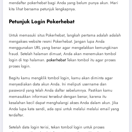
mendaftar pokerhebat bagi Anda yang belum punya akun. Mari
kita lihat bersama petunjuk lengkapnya.
Petunjuk Login Pokerhebat
Untuk memasuki situs Pokerhebat, langkah pertama adalah adalah
mengakses website resmi Pokerhebat. Jangan lupa Anda
menggunakan URL yang benar agar mengelakkan kemungkinan
fraud. Setelah halaman dimuat, Anda akan menemukan tombol
login di top halaman.
pokerhebat
Tekan tombol itu agar proses
proses login.
Begitu kamu mengklik tombol login, kamu akan diminta agar
menyediakan data akun Anda. Ini meliputi username dan
password yang telah Anda daftar sebelumnya. Pastikan kamu
memasukkan informasi tersebut dengan benar, karena itu
kesalahan kecil dapat menghalangi akses Anda dalam akun. Jika
Anda lupa kata sandi, ada opsi untuk melalui melalui email yang
terdaftar.
Setelah data login terisi, tekan tombol login untuk proses