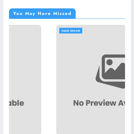
You May Have Missed
GAME ONLINE