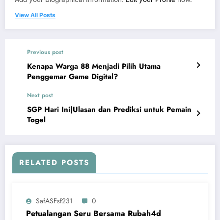
View All Posts
Previous post
Kenapa Warga 88 Menjadi Pilih Utama
Penggemar Game Digital?
Next post
SGP Hari Ini|Ulasan dan Prediksi untuk Pemain
Togel
RELATED POSTS
SafASFsf231
0
Petualangan Seru Bersama Rubah4d