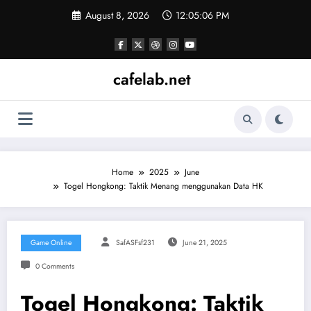
Skip
August 8, 2026
12:05:07 PM
to
content
cafelab.net
Home
2025
June
Togel Hongkong: Taktik Menang menggunakan Data HK
Game Online
SafASFsf231
June 21, 2025
0 Comments
Togel Hongkong: Taktik