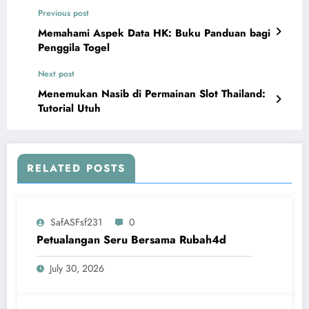
Previous post
Memahami Aspek Data HK: Buku Panduan bagi
Penggila Togel
Next post
Menemukan Nasib di Permainan Slot Thailand:
Tutorial Utuh
RELATED POSTS
SafASFsf231
0
Petualangan Seru Bersama Rubah4d
July 30, 2026