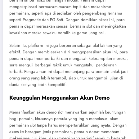
berlatih tanpa risiko kehilangan modal. Pemain dapat
mengeksplorasi bermacam-macam topik dan mekanisme
permainan, seperti apa disediakan oleh pengembang ternama
seperti Pragmatic dan PG Soft. Dengan demikian akses ini, para
pemain dapat merasakan sensasi bermain slot dan meningkatkan
keyakinan mereka sewaktu beralih ke game uang asli.
Selain itu, platform ini juga berperan sebagai alat latihan yang
efektif. Dengan membiasakan diri mengoperasikan akun ini, para
pemain dapat memperbaiki dan mengasah keterampilan mereka,
serta menguji berbagai taktik untuk mengetahui pendekatan
terbaik. Pengalaman ini dapat menunjang para pemain untuk jadi
orang yang yang lebih terampil, siap untuk mengambil ujian di
dunia slot yang lebih kompetitif.
Keunggulan Menggunakan Akun Demo
Memanfaatkan akun demo slot menawarkan sejumlah keuntungan
bagi pemain, khususnya pemula yang ingin menelusuri alam
permainan slot tanpa harus mempertaruhkan uang nyata. Dengan
akses ke beragam jenis permainan, pemain dapat memahami
mekanisme, ciri khas, dan strategi yang variatif sebelum bertaruh