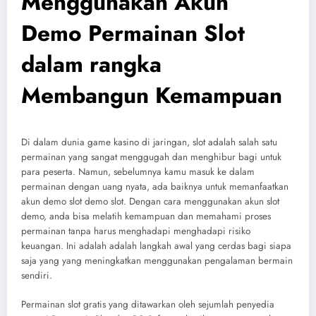
Menggunakan Akun
Demo Permainan Slot
dalam rangka
Membangun Kemampuan
Di dalam dunia game kasino di jaringan, slot adalah salah satu
permainan yang sangat menggugah dan menghibur bagi untuk
para peserta. Namun, sebelumnya kamu masuk ke dalam
permainan dengan uang nyata, ada baiknya untuk memanfaatkan
akun demo slot demo slot. Dengan cara menggunakan akun slot
demo, anda bisa melatih kemampuan dan memahami proses
permainan tanpa harus menghadapi menghadapi risiko
keuangan. Ini adalah adalah langkah awal yang cerdas bagi siapa
saja yang yang meningkatkan menggunakan pengalaman bermain
sendiri.
Permainan slot gratis yang ditawarkan oleh sejumlah penyedia