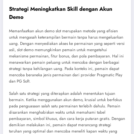
Strategi Meningkatkan Skill dengan Akun
Demo
Memanfaatkan akun demo slot merupakan metode yang efisien
untuk mengasah keterampilan bermain tanpa harus mengeluarkan
uang. Dengan menyediakan akses ke permainan yang seperti versi
asli, slot demo memungkinkan pemain untuk mengetahui
mekanisme permainan, fitur bonus, dan pola pembayaran. Hal ini
menawarkan pemain peluang untuk mencoba dengan berbagai
strategi tanpa kehilangan uang. Pada konteks ini, pemain dapat
mencoba beraneka jenis permainan dari provider Pragmatic Play
dan PG Soft.
Salah satu strategi yang diterapkan adalah menentukan tujuan
bermain. Ketika menggunakan akun demo, krusial untuk berfokus
pada penguasaan salah satu permainan terlebih dahulu. Pemain
disarankan menghabiskan waktu untuk memahami tabel
pembayaran, simbol khusus, dan cara kerja putaran gratis. Dengan
demikian melakukan ini, pemain dapat merancang strategi
taruhan yang optimal dan mencoba meneliti kapan waktu yang