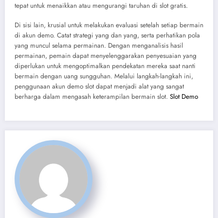
tepat untuk menaikkan atau mengurangi taruhan di slot gratis.
Di sisi lain, krusial untuk melakukan evaluasi setelah setiap bermain
di akun demo. Catat strategi yang dan yang, serta perhatikan pola
yang muncul selama permainan. Dengan menganalisis hasil
permainan, pemain dapat menyelenggarakan penyesuaian yang
diperlukan untuk mengoptimalkan pendekatan mereka saat nanti
bermain dengan uang sungguhan. Melalui langkah-langkah ini,
penggunaan akun demo slot dapat menjadi alat yang sangat
berharga dalam mengasah keterampilan bermain slot.
Slot Demo