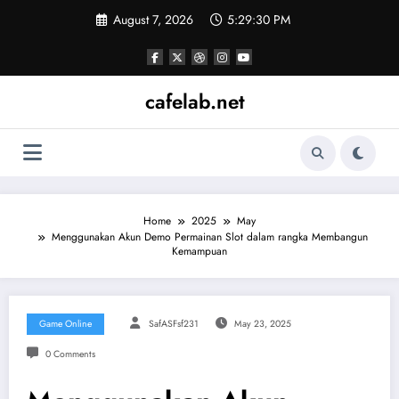
Skip
August 7, 2026
5:29:31 PM
to
content
cafelab.net
Home
2025
May
Menggunakan Akun Demo Permainan Slot dalam rangka Membangun
Kemampuan
Game Online
SafASFsf231
May 23, 2025
0 Comments