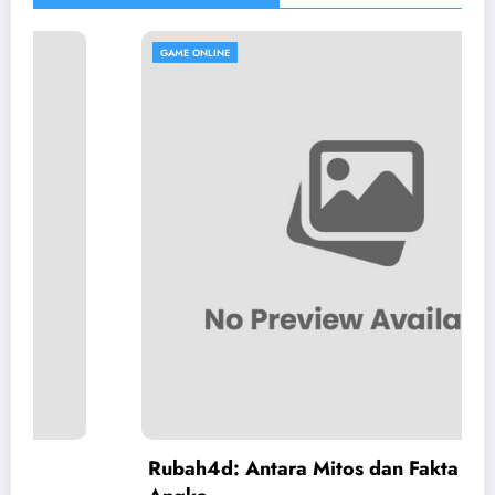
GAME ONLINE
Rubah4d: Antara Mitos dan Fakta di Dunia