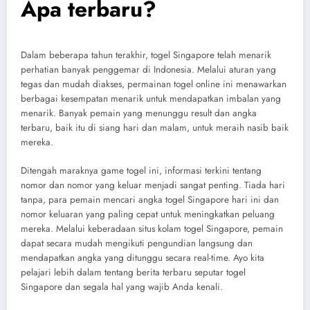
Apa terbaru?
Dalam beberapa tahun terakhir, togel Singapore telah menarik
perhatian banyak penggemar di Indonesia. Melalui aturan yang
tegas dan mudah diakses, permainan togel online ini menawarkan
berbagai kesempatan menarik untuk mendapatkan imbalan yang
menarik. Banyak pemain yang menunggu result dan angka
terbaru, baik itu di siang hari dan malam, untuk meraih nasib baik
mereka.
Ditengah maraknya game togel ini, informasi terkini tentang
nomor dan nomor yang keluar menjadi sangat penting. Tiada hari
tanpa, para pemain mencari angka togel Singapore hari ini dan
nomor keluaran yang paling cepat untuk meningkatkan peluang
mereka. Melalui keberadaan situs kolam togel Singapore, pemain
dapat secara mudah mengikuti pengundian langsung dan
mendapatkan angka yang ditunggu secara real-time. Ayo kita
pelajari lebih dalam tentang berita terbaru seputar togel
Singapore dan segala hal yang wajib Anda kenali.