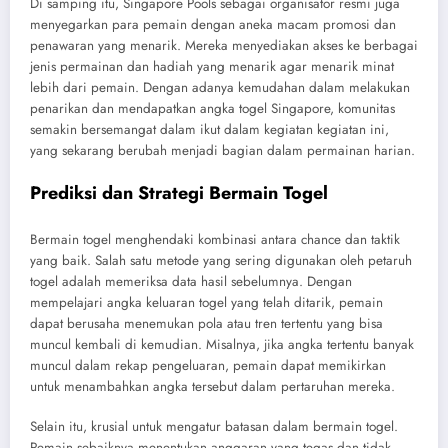
Di samping itu, Singapore Pools sebagai organisator resmi juga
menyegarkan para pemain dengan aneka macam promosi dan
penawaran yang menarik. Mereka menyediakan akses ke berbagai
jenis permainan dan hadiah yang menarik agar menarik minat
lebih dari pemain. Dengan adanya kemudahan dalam melakukan
penarikan dan mendapatkan angka togel Singapore, komunitas
semakin bersemangat dalam ikut dalam kegiatan kegiatan ini,
yang sekarang berubah menjadi bagian dalam permainan harian.
Prediksi dan Strategi Bermain Togel
Bermain togel menghendaki kombinasi antara chance dan taktik
yang baik. Salah satu metode yang sering digunakan oleh petaruh
togel adalah memeriksa data hasil sebelumnya. Dengan
mempelajari angka keluaran togel yang telah ditarik, pemain
dapat berusaha menemukan pola atau tren tertentu yang bisa
muncul kembali di kemudian. Misalnya, jika angka tertentu banyak
muncul dalam rekap pengeluaran, pemain dapat memikirkan
untuk menambahkan angka tersebut dalam pertaruhan mereka.
Selain itu, krusial untuk mengatur batasan dalam bermain togel.
Pemain sebaiknya menentukan anggaran yang tegas dan tidak