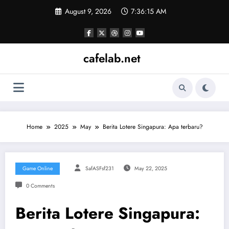
Skip
August 9, 2026
7:36:16 AM
to
content
cafelab.net
Home
2025
May
Berita Lotere Singapura: Apa terbaru?
Game Online
SafASFsf231
May 22, 2025
0 Comments
Berita Lotere Singapura: