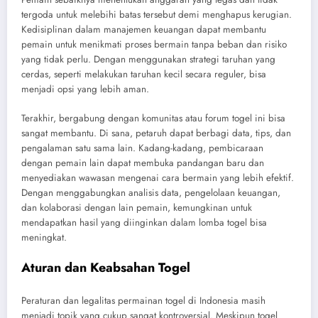
tergoda untuk melebihi batas tersebut demi menghapus kerugian.
Kedisiplinan dalam manajemen keuangan dapat membantu
pemain untuk menikmati proses bermain tanpa beban dan risiko
yang tidak perlu. Dengan menggunakan strategi taruhan yang
cerdas, seperti melakukan taruhan kecil secara reguler, bisa
menjadi opsi yang lebih aman.
Terakhir, bergabung dengan komunitas atau forum togel ini bisa
sangat membantu. Di sana, petaruh dapat berbagi data, tips, dan
pengalaman satu sama lain. Kadang-kadang, pembicaraan
dengan pemain lain dapat membuka pandangan baru dan
menyediakan wawasan mengenai cara bermain yang lebih efektif.
Dengan menggabungkan analisis data, pengelolaan keuangan,
dan kolaborasi dengan lain pemain, kemungkinan untuk
mendapatkan hasil yang diinginkan dalam lomba togel bisa
meningkat.
Aturan dan Keabsahan Togel
Peraturan dan legalitas permainan togel di Indonesia masih
menjadi topik yang cukup sangat kontroversial. Meskipun togel